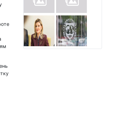
у
роте
а
тям
ень
итку