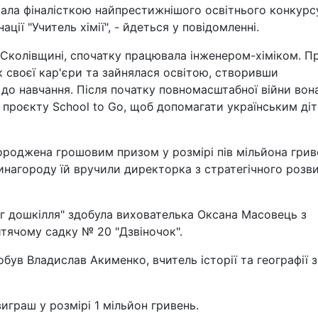
ала фіналісткою найпрестижнішого освітнього конкурс
ації "Учитель хімії", - йдеться у повідомленні.
 Сколівщині, спочатку працювала інженером-хіміком. П
 своєї кар'єри та зайнялася освітою, створивши
 до навчання. Після початку повномасштабної війни вон
проєкту School to Go, щоб допомагати українським ді
ороджена грошовим призом у розмірі пів мільйона грив
 винагороду їй вручили директорка з стратегічного розв
ог дошкілля" здобула вихователька Оксана Масовець з
тячому садку № 20 "Дзвіночок".
обув Владислав Акименко, вчитель історії та географії з
играш у розмірі 1 мільйон гривень.