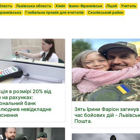
бласть
Львівська область
Хімія
Івано-Франківськ
Ліцей
Учитель
Франківська
Глобальна премія для вчителів
Сколівський район
ція в розмірі 20% від
 на рахунках:
ональний банк
люднив невідкладне
Зять Ірини Фаріон загинув
яснення
час бойових дій - Львівсь
Пошта.