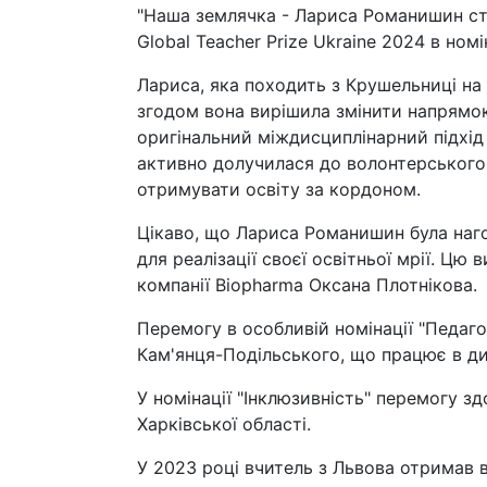
"Наша землячка - Лариса Романишин ст
Global Teacher Prize Ukraine 2024 в номін
Лариса, яка походить з Крушельниці на
згодом вона вирішила змінити напрямок
оригінальний міждисциплінарний підхід
активно долучилася до волонтерського 
отримувати освіту за кордоном.
Цікаво, що Лариса Романишин була наг
для реалізації своєї освітньої мрії. Цю
компанії Biopharma Оксана Плотнікова.
Перемогу в особливій номінації "Педаг
Кам'янця-Подільського, що працює в ди
У номінації "Інклюзивність" перемогу зд
Харківської області.
У 2023 році вчитель з Львова отримав в