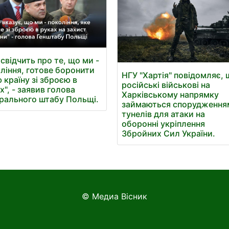
 свідчить про те, що ми -
ління, готове боронити
НГУ "Хартія" повідомляє,
 країну зі зброєю в
російські військові на
х", - заявив голова
Харківському напрямку
рального штабу Польщі.
займаються спорудження
тунелів для атаки на
оборонні укріплення
Збройних Сил України.
© Медиа Вісник