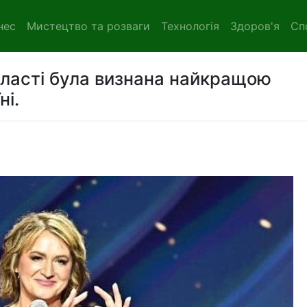
нес
Мистецтво та розваги
Технологія
Здоров'я
Сп
області була визнана найкращою
ні.