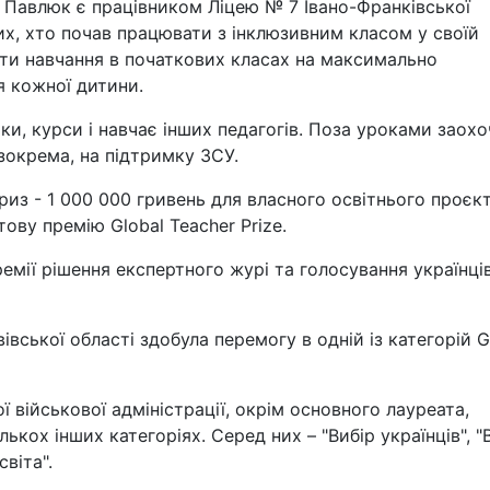
ся Павлюк є працівником Ліцею № 7 Івано-Франківської
их, хто почав працювати з інклюзивним класом у своїй
рити навчання в початкових класах на максимально
 кожної дитини.
и, курси і навчає інших педагогів. Поза уроками заохо
 зокрема, на підтримку ЗСУ.
из - 1 000 000 гривень для власного освітнього проєкт
ву премію Global Teacher Prize.
премії рішення експертного журі та голосування українці
вської області здобула перемогу в одній із категорій G
ї військової адміністрації, окрім основного лауреата,
кох інших категоріях. Серед них – "Вибір українців", "
світа".