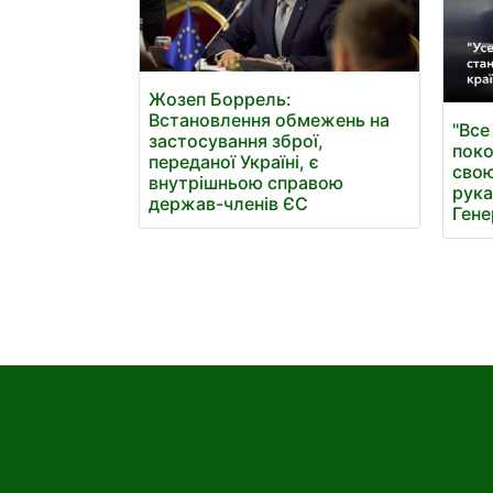
Жозеп Боррель:
Встановлення обмежень на
"Все
застосування зброї,
поко
переданої Україні, є
свою
внутрішньою справою
рука
держав-членів ЄС
Гене