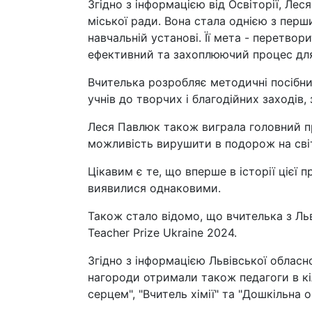
Згідно з інформацією від Освіторії, Ле
міської ради. Вона стала однією з перш
навчальній установі. Її мета - перетво
ефективний та захоплюючий процес для
Вчителька розробляє методичні посібник
учнів до творчих і благодійних заходів,
Леся Павлюк також виграла головний пр
можливість вирушити в подорож на світо
Цікавим є те, що вперше в історії цієї 
виявилися однаковими.
Також стало відомо, що вчителька з Льві
Teacher Prize Ukraine 2024.
Згідно з інформацією Львівської обласно
нагороди отримали також педагоги в кіль
серцем", "Вчитель хімії" та "Дошкільна о