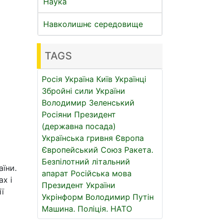
Наука
Навколишнє середовище
TAGS
Росія
Україна
Київ
Українці
Збройні сили України
Володимир Зеленський
Росіяни
Президент
(державна посада)
Українська гривня
Європа
Європейський Союз
Ракета.
Безпілотний літальний
аїни.
апарат
Російська мова
х і
Президент України
ї
Укрінформ
Володимир Путін
Машина.
Поліція.
НАТО