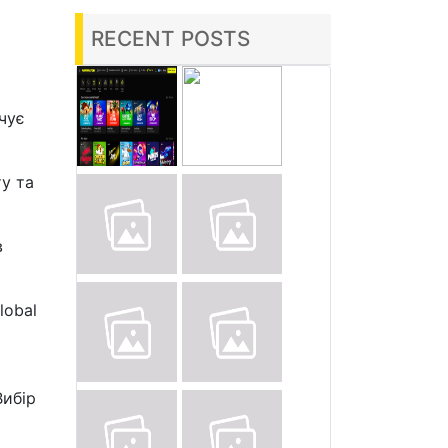
RECENT POSTS
чує
у та
в
lobal
Вибір