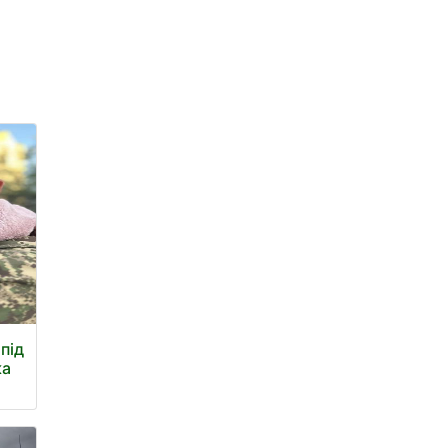
 під
ка