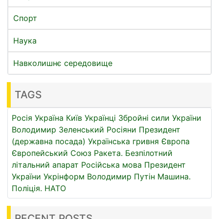
Спорт
Наука
Навколишнє середовище
TAGS
Росія
Україна
Київ
Українці
Збройні сили України
Володимир Зеленський
Росіяни
Президент
(державна посада)
Українська гривня
Європа
Європейський Союз
Ракета.
Безпілотний
літальний апарат
Російська мова
Президент
України
Укрінформ
Володимир Путін
Машина.
Поліція.
НАТО
RECENT POSTS