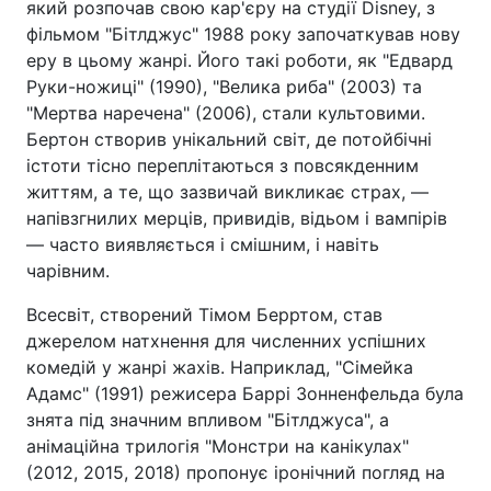
який розпочав свою кар'єру на студії Disney, з
фільмом "Бітлджус" 1988 року започаткував нову
еру в цьому жанрі. Його такі роботи, як "Едвард
Руки-ножиці" (1990), "Велика риба" (2003) та
"Мертва наречена" (2006), стали культовими.
Бертон створив унікальний світ, де потойбічні
істоти тісно переплітаються з повсякденним
життям, а те, що зазвичай викликає страх, —
напівзгнилих мерців, привидів, відьом і вампірів
— часто виявляється і смішним, і навіть
чарівним.
Всесвіт, створений Тімом Берртом, став
джерелом натхнення для численних успішних
комедій у жанрі жахів. Наприклад, "Сімейка
Адамс" (1991) режисера Баррі Зонненфельда була
знята під значним впливом "Бітлджуса", а
анімаційна трилогія "Монстри на канікулах"
(2012, 2015, 2018) пропонує іронічний погляд на