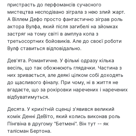
пристрасть до перфомансів сучасного
мистецтва несподівано зіграла з нею злий жарт.
А Віллем Дефо просто фантастично зіграв роль
актора Вулфа, який після загибелі на зйомках
застряг на тому світі в амплуа копа з
третьосортних бойовиків. Але до своєї роботи
Вулф ставиться відповідально.
Дев'ята. Романтичне. У фільмі одразу кілька
весіль, що так обожнюють глядачки. Частина з
них зривається, але деякі цілком собі доходять
до щасливого фіналу. При чому, ні в життя не
вгадаєте, що за рокіровки наречених і наречених
відбуватимуться.
Десята. У крихітній сценці з'явився великий
комік Денні ДеВіто, який колись виконав роль
Пінгвіна в другому "Бетмені". Він тут -- як
талісман Бертона.