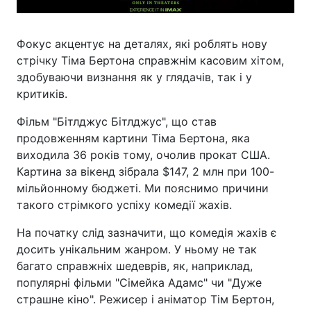
Фокус акцентує на деталях, які роблять нову
стрічку Тіма Бертона справжнім касовим хітом,
здобуваючи визнання як у глядачів, так і у
критиків.
Фільм "Бітлджус Бітлджус", що став
продовженням картини Тіма Бертона, яка
виходила 36 років тому, очолив прокат США.
Картина за вікенд зібрала $147, 2 млн при 100-
мільйонному бюджеті. Ми пояснимо причини
такого стрімкого успіху комедії жахів.
На початку слід зазначити, що комедія жахів є
досить унікальним жанром. У ньому не так
багато справжніх шедеврів, як, наприклад,
популярні фільми "Сімейка Адамс" чи "Дуже
страшне кіно". Режисер і аніматор Тім Бертон,