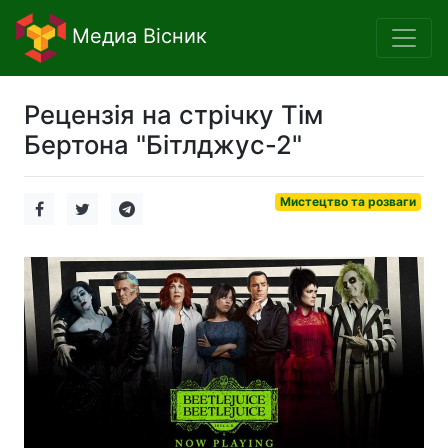
Медиа Вісник
Рецензія на стрічку Тім
Бертона "Бітлджус-2"
Мистецтво та розваги