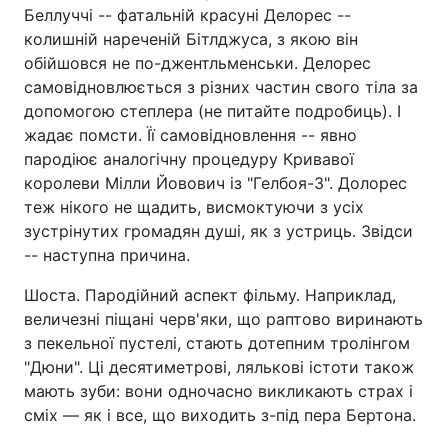
Беллуччі -- фатальній красуні Делорес --
колишній нареченій Бітлджуса, з якою він
обійшовся не по-джентльменськи. Делорес
самовідновлюється з різних частин свого тіла за
допомогою степлера (не питайте подробиць). І
жадає помсти. Її самовідновлення -- явно
пародіює аналогічну процедуру Кривавої
королеви Мілли Йовович із "Гелбоя-3". Долорес
теж нікого не щадить, висмоктуючи з усіх
зустрінутих громадян душі, як з устриць. Звідси
-- наступна причина.
Шоста. Пародійний аспект фільму. Наприклад,
величезні піщані черв'яки, що раптово виринають
з пекельної пустелі, стають дотепним тролінгом
"Дюни". Ці десятиметрові, лялькові істоти також
мають зуби: вони одночасно викликають страх і
сміх — як і все, що виходить з-під пера Бертона.