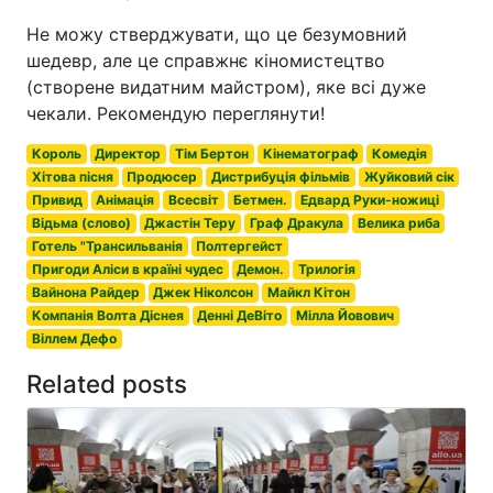
Не можу стверджувати, що це безумовний
шедевр, але це справжнє кіномистецтво
(створене видатним майстром), яке всі дуже
чекали. Рекомендую переглянути!
Король
Директор
Тім Бертон
Кінематограф
Комедія
Хітова пісня
Продюсер
Дистрибуція фільмів
Жуйковий сік
Привид
Анімація
Всесвіт
Бетмен.
Едвард Руки-ножиці
Відьма (слово)
Джастін Теру
Граф Дракула
Велика риба
Готель "Трансильванія
Полтергейст
Пригоди Аліси в країні чудес
Демон.
Трилогія
Вайнона Райдер
Джек Ніколсон
Майкл Кітон
Компанія Волта Діснея
Денні ДеВіто
Мілла Йовович
Віллем Дефо
Related posts