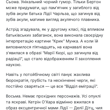
Сьома. Унікальний чорний гумор. Тільки Бертон
може придумати, що пам'ятник у загиблого від
зубів акули батька Лідії Чарльза, що загинув від
зубів акули, матиме вигляд акулячого плавника.
Астрід згадувала, як у другому класі, під впливом
батьківських забаганок, вона виконала своєрідну
інтерпретацію картини "Крик" Мунка. А коли їй
виповнилося п’ятнадцять, на карнавалі вона
з'явилася в образі "Марії Кюрі, що загинула від
радіації", що стало відображенням її захоплення
наукою.
Навіть у потойбічному світі панує жахлива
бюрократія, грубість та нескінченні черги, які
постійно сваряться — це все "Відділ еміграції".
Восьма. Немає прохідних персонажів. Усі опуклі
та яскраві. Кетрін О'Хара відмінно вжилася в
образ ексцентричної мами Лідії -- Делії Дітц, чия