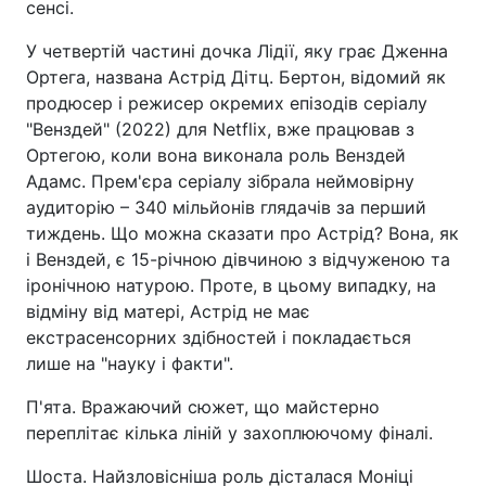
сенсі.
У четвертій частині дочка Лідії, яку грає Дженна
Ортега, названа Астрід Дітц. Бертон, відомий як
продюсер і режисер окремих епізодів серіалу
"Венздей" (2022) для Netflix, вже працював з
Ортегою, коли вона виконала роль Венздей
Адамс. Прем'єра серіалу зібрала неймовірну
аудиторію – 340 мільйонів глядачів за перший
тиждень. Що можна сказати про Астрід? Вона, як
і Венздей, є 15-річною дівчиною з відчуженою та
іронічною натурою. Проте, в цьому випадку, на
відміну від матері, Астрід не має
екстрасенсорних здібностей і покладається
лише на "науку і факти".
П'ята. Вражаючий сюжет, що майстерно
переплітає кілька ліній у захоплюючому фіналі.
Шоста. Найзловісніша роль дісталася Моніці