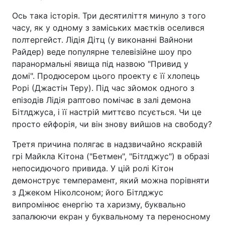
Ось така історія. Три десятиліття минуло з того
часу, як у одному з заміських маєтків оселився
полтергейст. Лідія Дітц (у виконанні Вайнони
Райдер) веде популярне телевізійне шоу про
паранормальні явища під назвою "Привид у
домі". Продюсером цього проекту є її хлопець
Рорі (Джастін Теру). Під час зйомок одного з
епізодів Лідія раптово помічає в залі демона
Бітлджуса, і її настрій миттєво псується. Чи це
просто ейфорія, чи він знову вийшов на свободу?
Третя причина полягає в надзвичайно яскравій
грі Майкла Кітона ("Бетмен", "Бітлджус") в образі
непосидючого привида. У цій ролі Кітон
демонструє темперамент, який можна порівняти
з Джеком Ніколсоном; його Бітлджус
випромінює енергію та харизму, буквально
запалюючи екран у буквальному та переносному