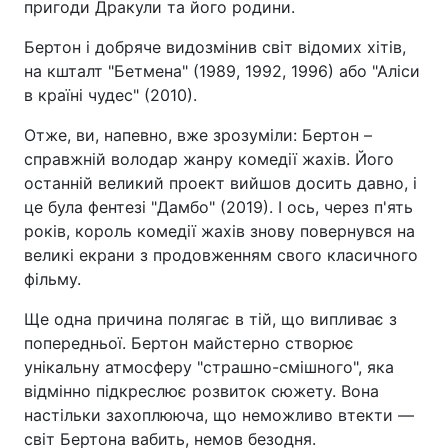
пригоди Дракули та його родини.
Бертон і добряче видозмінив світ відомих хітів,
на кшталт "Бетмена" (1989, 1992, 1996) або "Аліси
в країні чудес" (2010).
Отже, ви, напевно, вже зрозуміли: Бертон –
справжній володар жанру комедії жахів. Його
останній великий проект вийшов досить давно, і
це була фентезі "Дамбо" (2019). І ось, через п'ять
років, король комедії жахів знову повернувся на
великі екрани з продовженням свого класичного
фільму.
Ще одна причина полягає в тій, що випливає з
попередньої. Бертон майстерно створює
унікальну атмосферу "страшно-смішного", яка
відмінно підкреслює розвиток сюжету. Вона
настільки захоплююча, що неможливо втекти —
світ Бертона вабить, немов безодня.