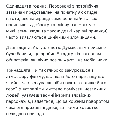
Одинадцята година. Персонажі з потойбіччя
зазвичай представлені на початку як огидні
істоти, але насправді саме вони найчастіше
проявляють доброту та співчуття. Натомість
милі, земні люди (а також деякі чарівні привиди)
часто виявляються цинічними злочинцями.
Дванадцята. Актуальність. Думаю, вам приємно
буде бачити, що зробив Бітлджус із натовпом
обивателів, які вічно все знімають на мобільники.
Тринадцята. Ти так глибоко занурюєшся в
атмосферу фільму, що після його перегляду ще
якийсь час відчуваєш, ніби навколо є лише його
герої. У натовпі ти миттєво помічаєш незвичних
людей, уявляєш таємні інтриги зловісних
персонажів, і здається, що за кожним поворотом
чекають приховані двері, за якими ховається
незвідана пригода.