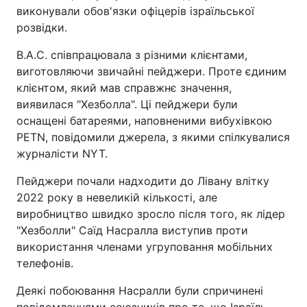
виконували обов'язки офіцерів ізраїльської
розвідки.
B.A.C. співпрацювала з різними клієнтами,
виготовляючи звичайні пейджери. Проте єдиним
клієнтом, який мав справжнє значення,
виявилася "Хезболла". Ці пейджери були
оснащені батареями, наповненими вибухівкою
PETN, повідомили джерела, з якими спілкувалися
журналісти NYT.
Пейджери почали надходити до Лівану влітку
2022 року в невеликій кількості, але
виробництво швидко зросло після того, як лідер
"Хезболли" Саїд Насралла виступив проти
використання членами угруповання мобільних
телефонів.
Деякі побоювання Насралли були спричинені