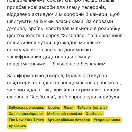
повідомленнями союзників про те, що Ізраїль
придбав нові засоби для зламу телефонів,
віддалено активуючи мікрофони й камери, щоб
шпигувати за їхніми власниками. За словами
джерел, Ізраїль інвестував мільйони в розробку
цієї технології, і серед "Хезболли" та її союзників
поширилися чутки, що жодне мобільне
спілкування -- навіть за допомогою
зашифрованих додатків для обміну
повідомленнями -- більше не є безпечним.
За інформацією джерел, Ізраїль активував
пейджери та надіслав повідомлення арабською,
яке виглядало так, ніби його отримали з вищих
ешелонів "Хезболли", щоб спровокувати вибухи.
Вибухова речовина.
Ізраїль
Ліван
Тайвань (острів)
Оцінка розвідданих
Мобільний телефон
Хезболла
The New York Times
Артилерійська батарея
Угорська мова
Арабська