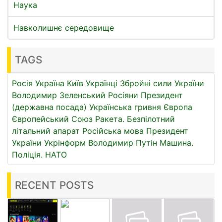
Наука
Навколишнє середовище
TAGS
Росія
Україна
Київ
Українці
Збройні сили України
Володимир Зеленський
Росіяни
Президент
(державна посада)
Українська гривня
Європа
Європейський Союз
Ракета.
Безпілотний
літальний апарат
Російська мова
Президент
України
Укрінформ
Володимир Путін
Машина.
Поліція.
НАТО
RECENT POSTS