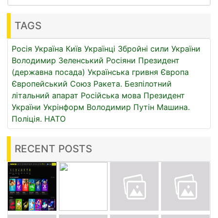
TAGS
Росія
Україна
Київ
Українці
Збройні сили України
Володимир Зеленський
Росіяни
Президент
(державна посада)
Українська гривня
Європа
Європейський Союз
Ракета.
Безпілотний
літальний апарат
Російська мова
Президент
України
Укрінформ
Володимир Путін
Машина.
Поліція.
НАТО
RECENT POSTS