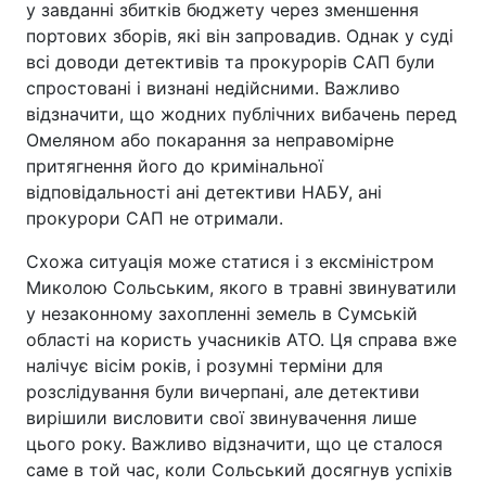
у завданні збитків бюджету через зменшення
портових зборів, які він запровадив. Однак у суді
всі доводи детективів та прокурорів САП були
спростовані і визнані недійсними. Важливо
відзначити, що жодних публічних вибачень перед
Омеляном або покарання за неправомірне
притягнення його до кримінальної
відповідальності ані детективи НАБУ, ані
прокурори САП не отримали.
Схожа ситуація може статися і з ексміністром
Миколою Сольським, якого в травні звинуватили
у незаконному захопленні земель в Сумській
області на користь учасників АТО. Ця справа вже
налічує вісім років, і розумні терміни для
розслідування були вичерпані, але детективи
вирішили висловити свої звинувачення лише
цього року. Важливо відзначити, що це сталося
саме в той час, коли Сольський досягнув успіхів