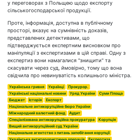
у переговорах з Польщею щодо експорту
сільськогосподарської продукції.
Проте, інформація, доступна в публічному
просторі, вказує на сумнівність доказів,
представлених детективами, що
підтверджується експертним висновком про
маніпуляції з експертизами в цій справі. Одну з
експертиз вони намагалися "знищити" та
скасувати через суд, ймовірно, тому що вона
свідчила про невинуватість колишнього міністра.
Українська гривня
Українці
Прокурор.
Українські національні новини
Уряд України
Суми Площа
Бюджет
Історія
Експорт
Національне антикорупційне бюро України
Міжнародний валютний фонд
Аудит
Спеціалізована антикорупційна прокуратура
Корупція
Вищий антикорупційний суд України
Національне агентство з питань запобігання корупції
Українська антитерористична операція
Експертиза