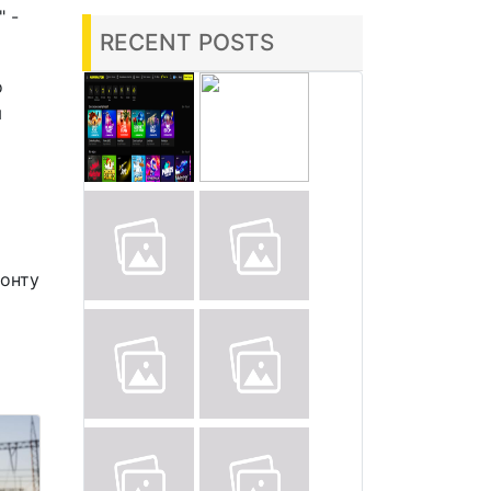
" -
RECENT POSTS
о
я
ронту