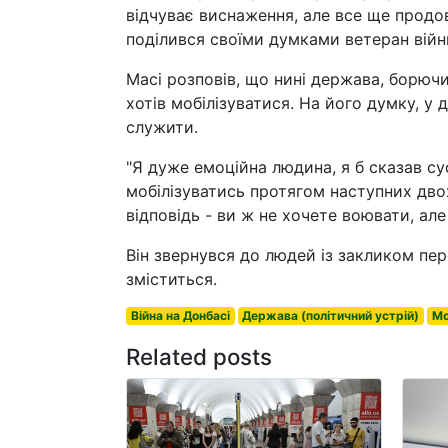
відчуває виснаження, але все ще продов
поділився своїми думками ветеран війн
Масі розповів, що нині держава, борючис
хотів мобілізуватися. На його думку, у
служити.
"Я дуже емоційна людина, я б сказав су
мобілізуватись протягом наступних двох
відповідь - ви ж не хочете воювати, ал
Він звернувся до людей із закликом пер
зміститься.
Війна на Донбасі
Держава (політичний устрій)
Мо
Related posts