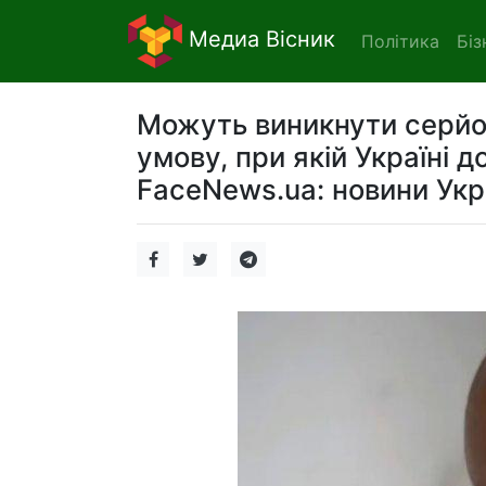
Медиа Вісник
Політика
Біз
Можуть виникнути серйоз
умову, при якій Україні 
FaceNews.ua: новини Укр