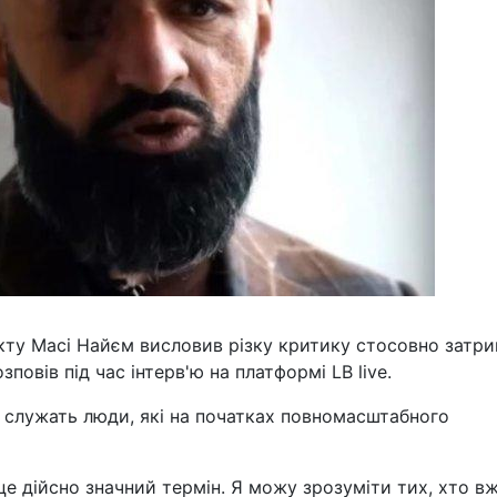
кту Масі Найєм висловив різку критику стосовно затр
зповів під час інтерв'ю на платформі LB live.
ї служать люди, які на початках повномасштабного
 це дійсно значний термін. Я можу зрозуміти тих, хто в