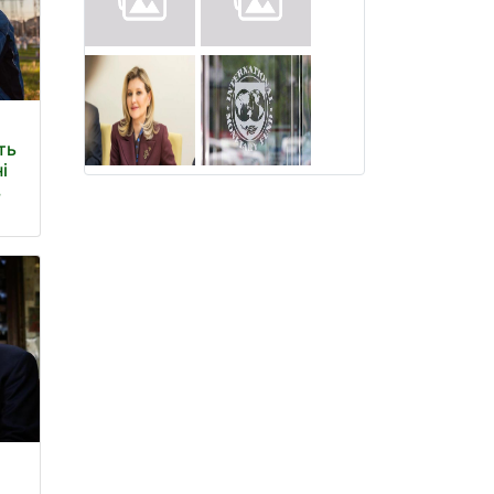
ть
і
в