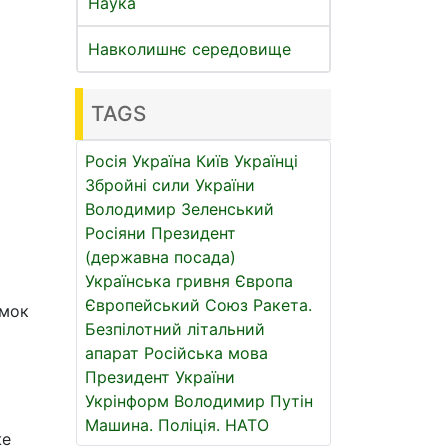
Наука
Навколишнє середовище
TAGS
Росія
Україна
Київ
Українці
Збройні сили України
Володимир Зеленський
Росіяни
Президент
(державна посада)
Українська гривня
Європа
Європейський Союз
Ракета.
имок
Безпілотний літальний
апарат
Російська мова
Президент України
Укрінформ
Володимир Путін
Машина.
Поліція.
НАТО
же