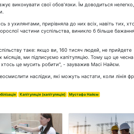
жує виконувати свої обов'язки. Їм доводиться нелегко,
и.
ь з ухилянтами, прирівняла до них всіх, навіть тих, хт
 дорослої частини суспільства, виникло б більше бажанн
спільству таке: якщо ви, 160 тисяч людей, не прийдете
 місяців, ми підписуємо капітуляцію. Тому що це чесна
е хтось це мусить робити", - зауважив Масі Найєм.
еосмислити наслідки, які можуть настати, коли лінія ф
білізація
Капітуляція (капітуляція)
Мустафа Найєм