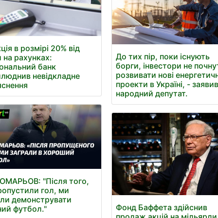
ція в розмірі 20% від
До тих пір, поки існують
 на рахунках:
борги, інвестори не почну
ональний банк
розвивати нові енергетичн
люднив невідкладне
проекти в Україні, - заяви
яснення
народний депутат.
МАРЬОВ: "Після того,
ропустили гол, ми
ли демонструвати
Фонд Баффета здійснив
ний футбол."
продаж акцій на мільярди