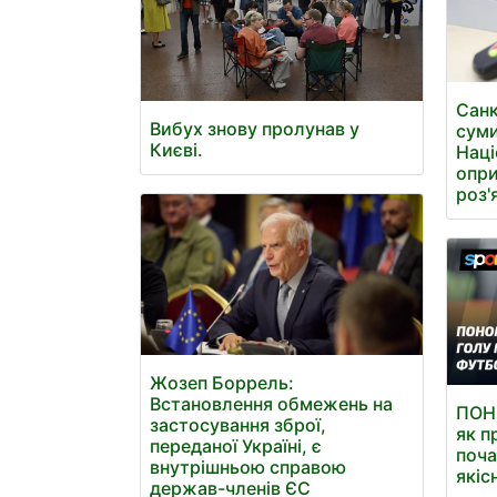
Санк
Вибух знову пролунав у
суми
Києві.
Наці
опри
роз'
Жозеп Боррель:
Встановлення обмежень на
ПОНО
застосування зброї,
як п
переданої Україні, є
поча
внутрішньою справою
якіс
держав-членів ЄС