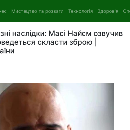
нес
Мистецтво та розваги
Технологія
Здоров'я
Сп
ні наслідки: Масі Найєм озвучив
доведеться скласти зброю |
аїни