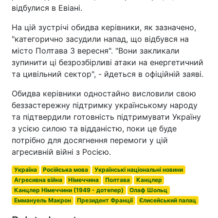
відбулися в Евіані.
На цій зустрічі обидва керівники, як зазначено,
"категорично засудили напад, що відбувся на
місто Полтава 3 вересня". "Вони закликали
зупинити ці безрозбірливі атаки на енергетичний
та цивільний сектор", - йдеться в офіційній заяві.
Обидва керівники одностайно висловили свою
беззастережну підтримку українському народу
та підтвердили готовність підтримувати Україну
з усією силою та відданістю, поки це буде
потрібно для досягнення перемоги у цій
агресивній війні з Росією.
Україна
Російська мова
Українські національні новини
Агресивна війна
Німеччина
Полтава
Канцлер
Канцлер Німеччини (1949 - дотепер)
Олаф Шольц
Еммануель Макрон
Президент Франції
Єлисейський палац