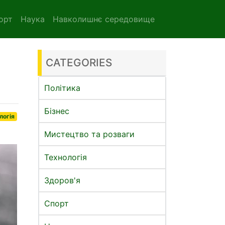
орт
Наука
Навколишнє середовище
CATEGORIES
Політика
Бізнес
логія
Мистецтво та розваги
Технологія
Здоров'я
Спорт