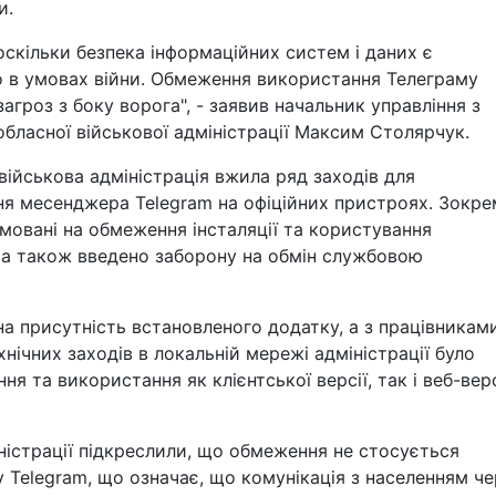
и.
оскільки безпека інформаційних систем і даних є
о в умовах війни. Обмеження використання Телеграму
агроз з боку ворога", - заявив начальник управління з
обласної військової адміністрації Максим Столярчук.
військова адміністрація вжила ряд заходів для
я месенджера Telegram на офіційних пристроях. Зокре
рямовані на обмеження інсталяції та користування
а також введено заборону на обмін службовою
 на присутність встановленого додатку, а з працівникам
хнічних заходів в локальній мережі адміністрації було
 та використання як клієнтської версії, так і веб-верс
іністрації підкреслили, що обмеження не стосується
 Telegram, що означає, що комунікація з населенням че