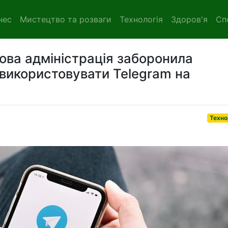
нес
Мистецтво та розваги
Технологія
Здоров'я
Сп
кова адміністрація заборонила
икористовувати Telegram на
Техно