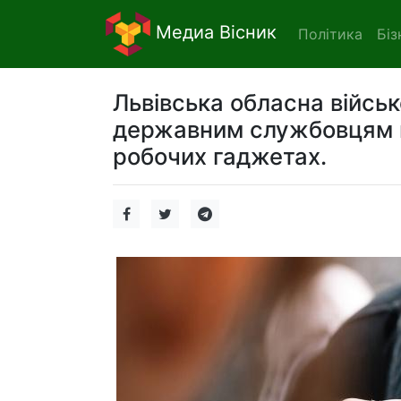
Медиа Вісник
Політика
Біз
Львівська обласна війсь
державним службовцям в
робочих гаджетах.