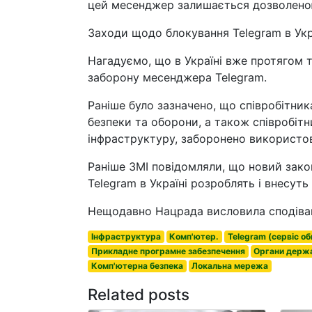
цей месенджер залишається дозволено
Заходи щодо блокування Telegram в Укр
Нагадуємо, що в Україні вже протягом
заборону месенджера Telegram.
Раніше було зазначено, що співробітни
безпеки та оборони, а також співробітн
інфраструктуру, заборонено використо
Раніше ЗМІ повідомляли, що новий зак
Telegram в Україні розроблять і внесуть
Нещодавно Нацрада висловила сподіванн
Інфраструктура
Комп'ютер.
Telegram (сервіс о
Прикладне програмне забезпечення
Органи держа
Комп'ютерна безпека
Локальна мережа
Related posts