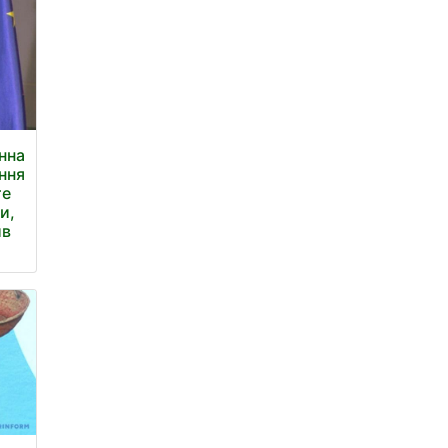
нна
ння
те
и,
ив