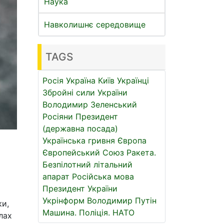
Наука
Навколишнє середовище
TAGS
Росія
Україна
Київ
Українці
Збройні сили України
Володимир Зеленський
Росіяни
Президент
(державна посада)
Українська гривня
Європа
Європейський Союз
Ракета.
Безпілотний літальний
апарат
Російська мова
Президент України
Укрінформ
Володимир Путін
ки,
Машина.
Поліція.
НАТО
лах