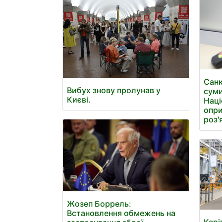
Санк
Вибух знову пролунав у
суми
Києві.
Наці
опри
роз'
Жозеп Боррель:
Встановлення обмежень на