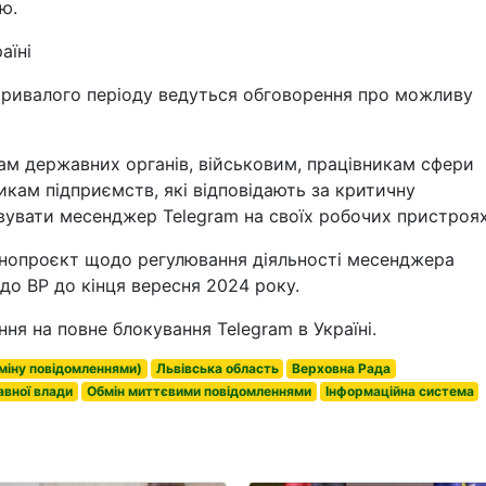
ю.
аїні
 тривалого періоду ведуться обговорення про можливу
кам державних органів, військовим, працівникам сфери
икам підприємств, які відповідають за критичну
вувати месенджер Telegram на своїх робочих пристроях
онопроєкт щодо регулювання діяльності месенджера
 до ВР до кінця вересня 2024 року.
я на повне блокування Telegram в Україні.
бміну повідомленнями)
Львівська область
Верховна Рада
вної влади
Обмін миттєвими повідомленнями
Інформаційна система