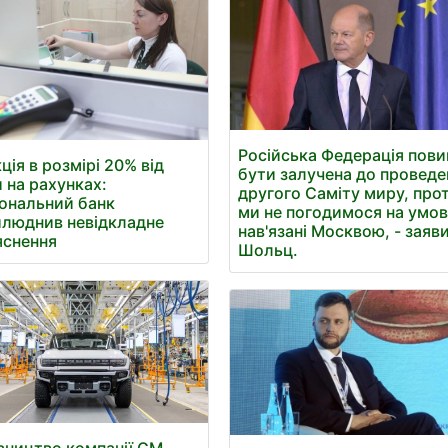
Російська Федерація пови
ція в розмірі 20% від
бути залучена до проведе
 на рахунках:
другого Саміту миру, про
ональний банк
ми не погодимося на умов
люднив невідкладне
нав'язані Москвою, - заяв
яснення
Шольц.