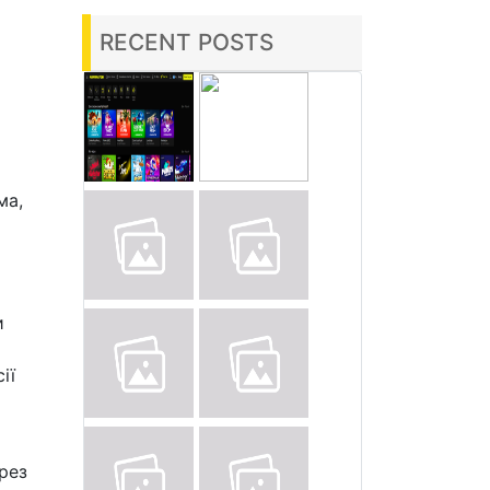
RECENT POSTS
ма,
и
ії
рез