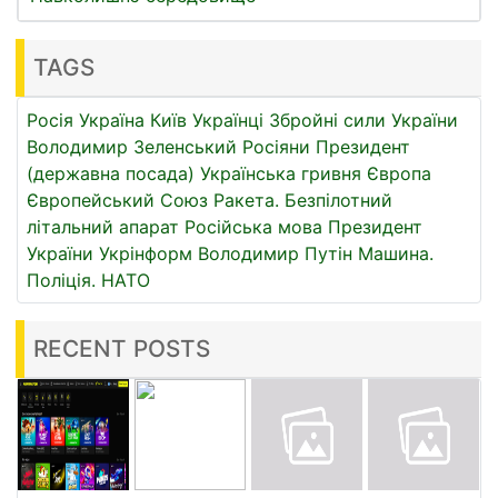
TAGS
Росія
Україна
Київ
Українці
Збройні сили України
Володимир Зеленський
Росіяни
Президент
(державна посада)
Українська гривня
Європа
Європейський Союз
Ракета.
Безпілотний
літальний апарат
Російська мова
Президент
України
Укрінформ
Володимир Путін
Машина.
Поліція.
НАТО
RECENT POSTS