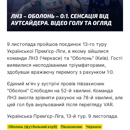
9 листопада пройшов поєдинок 13-го туру
Української Прем'єр-Ліги, в якому зійшлися
команди ЛНЗ (Черкаси) та "Оболонь" (Київ). Гості
виявилися несподіваними тріумфаторами,
здобувши вражаючу перемогу з рахунком 1:0.
Єдиний м'яч у зустрічі провів півзахисник
"Оболоні" Слободян на 52-й хвилині. Команда
ЛНЗ змогла зрівняти рахунок на 78-й хвилині, але
цей гол був анульований після перегляду VAR.
Українська Прем'єр-Ліга, 13-й тур. 9 листопада.
Оболонь (футбольний клуб)
Півзахисник
Черкаси