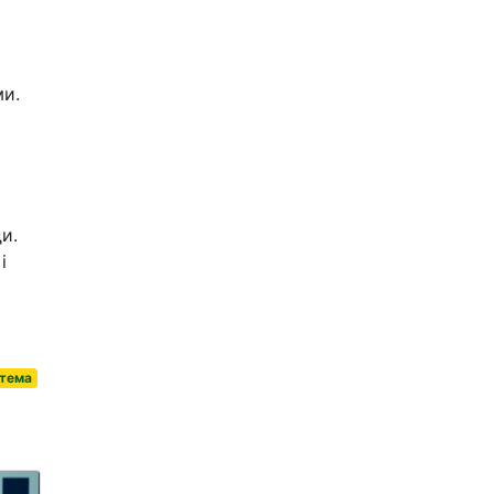
ми.
и.
і
стема