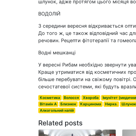
шлунок, адже протягом цього місяця в
ВОДОЛІЙ
З середини вересня відкривається опти
До того ж, це також відповідний час д
речовин. Рецепти фітотерапії та гомеоп
Водні мешканці
У вересні Рибам необхідно звернути ува
Краще утриматися від косметичних про
більше перебувати на свіжому повітрі.
сечостатевої системи, які будуть вразл
Косметика
Волосся
Хвороба
Імунітет (медични
Вітамін А
Близнюк
Карцинома
Нирка.
Шлуно
Алкогольний напій
Related posts