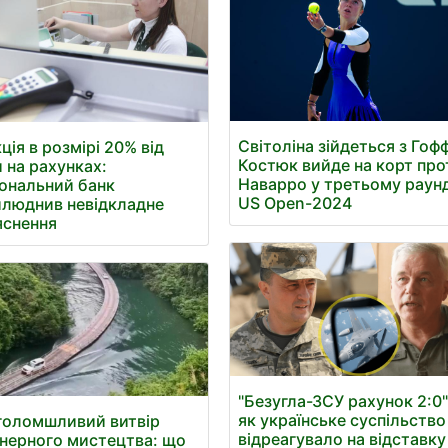
Світоліна зійдеться з Гоф
ція в розмірі 20% від
Костюк вийде на корт про
 на рахунках:
Наварро у третьому раунд
ональний банк
US Open-2024
люднив невідкладне
яснення
"Безугла-ЗСУ рахунок 2:0"
як українське суспільство
голомшливий витвір
відреагувало на відставку
нерного мистецтва: що