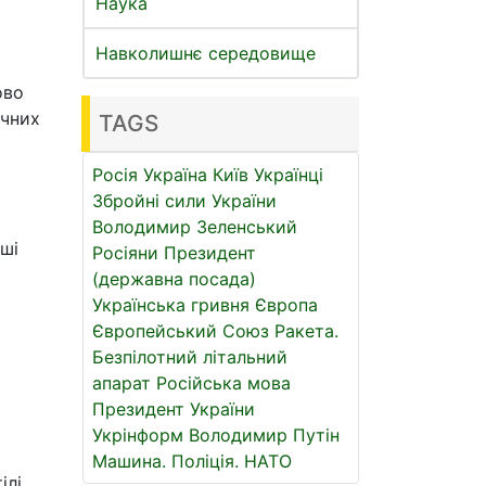
Наука
Навколишнє середовище
ово
ичних
TAGS
Росія
Україна
Київ
Українці
Збройні сили України
Володимир Зеленський
ші
Росіяни
Президент
(державна посада)
Українська гривня
Європа
Європейський Союз
Ракета.
Безпілотний літальний
апарат
Російська мова
Президент України
Укрінформ
Володимир Путін
Машина.
Поліція.
НАТО
лі.