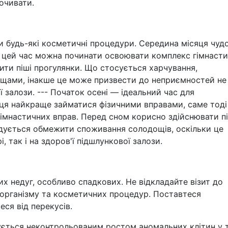
очивати.
и будь-які косметичні процедури. Середина місяця чуд
у цей час можна починати освоювати комплекс гімнаст
ти піші прогулянки. Що стосується харчування,
щами, інакше це може призвести до неприємностей не
ої залози. --- Початок осені — ідеальний час для
яця найкраще займатися фізичними вправами, саме тоді
імнастичних вправ. Перед сном корисно здійснювати пі
дується обмежити споживання солодощів, оскільки це
, так і на здоров'ї підшлункової залози.
х недуг, особливо спадкових. Не відкладайте візит до
 організму та косметичних процедур. Поставтеся
еся від перекусів.
ується неконтрольованим ростом аномальних клітин у ті