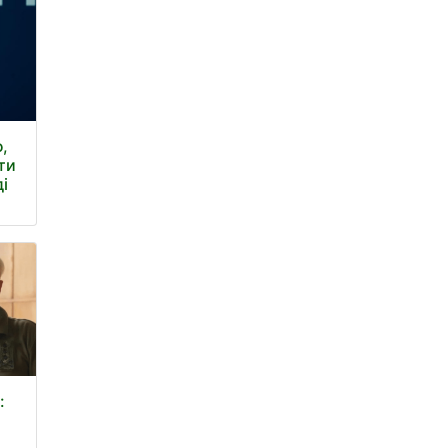
ф,
ти
і
: