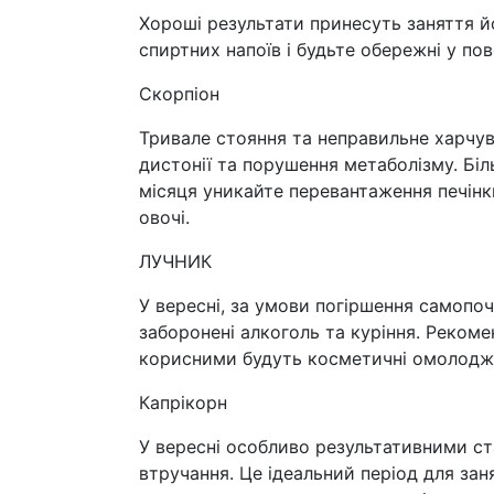
Хороші результати принесуть заняття 
спиртних напоїв і будьте обережні у по
Скорпіон
Тривале стояння та неправильне харчу
дистонії та порушення метаболізму. Біл
місяця уникайте перевантаження печінк
овочі.
ЛУЧНИК
У вересні, за умови погіршення самопоч
заборонені алкоголь та куріння. Реком
корисними будуть косметичні омолоджу
Капрікорн
У вересні особливо результативними ст
втручання. Це ідеальний період для зан