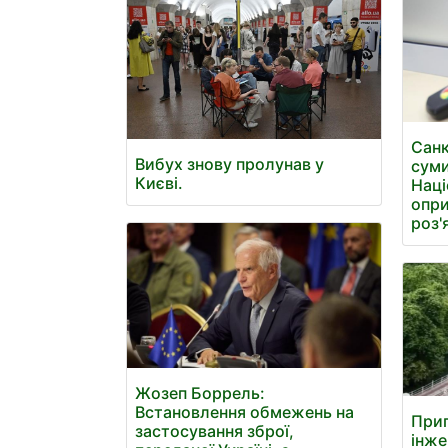
Санк
Вибух знову пролунав у
суми
Києві.
Наці
опри
роз'
Жозеп Боррель:
Встановлення обмежень на
При
застосування зброї,
інже