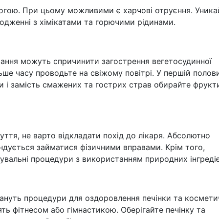
йогою. При цьому можливими є харчові отруєння. Уника
водженні з хімікатами та горючими рідинами.
вання можуть спричинити загострення вегетосудинної
ьше часу проводьте на свіжому повітрі. У першій полов
и і замість смажених та гострих страв обирайте фрукт
уття, не варто відкладати похід до лікаря. Абсолютно
ендується займатися фізичними вправами. Крім того,
вальні процедури з використанням природних інгредіє
ануть процедури для оздоровлення печінки та космети
ять фітнесом або гімнастикою. Оберігайте печінку та