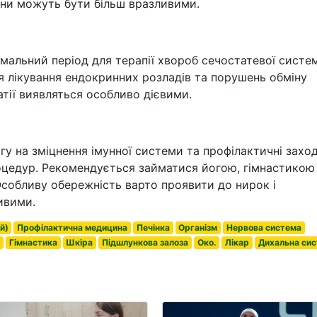
они можуть бути більш вразливими.
мальний період для терапії хвороб сечостатевої систе
ля лікування ендокринних розладів та порушень обміну
атії виявляться особливо дієвими.
гу на зміцнення імунної системи та профілактичні заход
цедур. Рекомендується займатися йогою, гімнастикою 
 Особливу обережність варто проявити до нирок і
ивими.
й)
Профілактична медицина
Печінка
Організм
Нервова система
к
Гімнастика
Шкіра
Підшлункова залоза
Око.
Лікар
Дихальна си