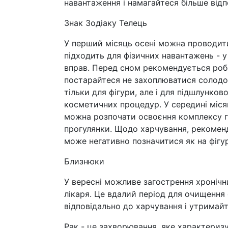
навантаження і намагайтеся більше відп
Знак Зодіаку Телець
У перший місяць осені можна проводит
підходить для фізичних навантажень - 
вправ. Перед сном рекомендується роби
постарайтеся не захоплюватися солодо
тільки для фігури, але і для підшлунков
косметичних процедур. У середині міс
можна розпочати освоєння комплексу г
прогулянки. Щодо харчування, рекомен
може негативно позначитися як на фігурі
Близнюки
У вересні можливе загострення хронічни
лікаря. Це вдалий період для очищення
відповідально до харчування і утримайт
Рак - це захворювання, яке характериз