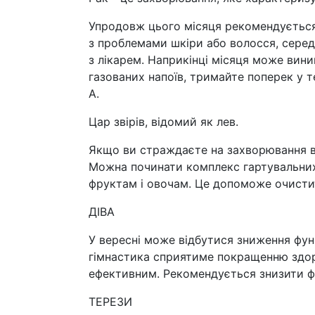
Упродовж цього місяця рекомендується 
з проблемами шкіри або волосся, серед
з лікарем. Наприкінці місяця може вин
газованих напоїв, тримайте поперек у те
А.
Цар звірів, відомий як лев.
Якщо ви страждаєте на захворювання ве
Можна починати комплекс гартувальних 
фруктам і овочам. Це допоможе очисти
ДІВА
У вересні може відбутися зниження функ
гімнастика сприятиме покращенню здоро
ефективним. Рекомендується знизити фі
ТЕРЕЗИ