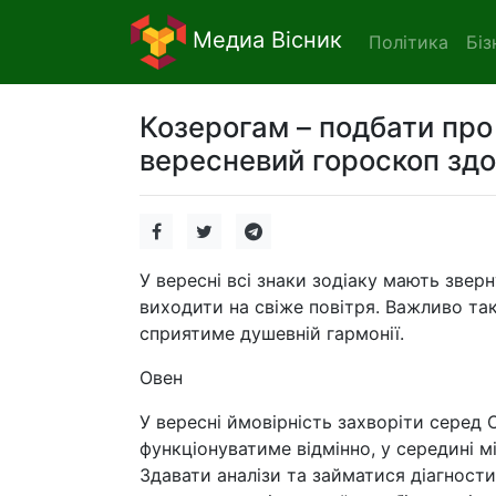
Медиа Вісник
Політика
Біз
Козерогам – подбати про 
вересневий гороскоп здо
У вересні всі знаки зодіаку мають звер
виходити на свіже повітря. Важливо та
сприятиме душевній гармонії.
Овен
У вересні ймовірність захворіти серед 
функціонуватиме відмінно, у середині 
Здавати аналізи та займатися діагности