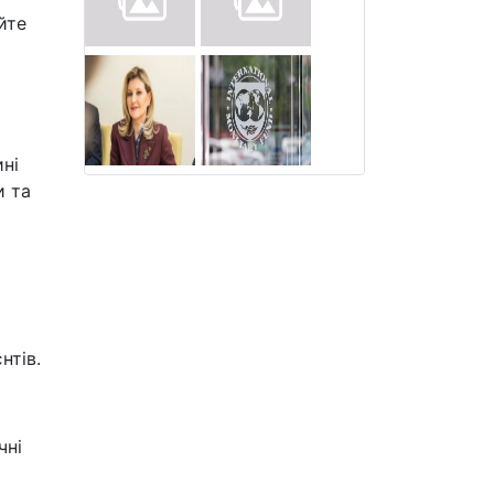
йте
ині
и та
нтів.
чні