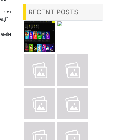
RECENT POSTS
єтеся
ції
тамін