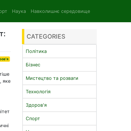
орт
Наука
Навколишнє середовище
т:
CATEGORIES
Політика
ров'я
Бізнес
тіше
Мистецтво та розваги
, яке
Технологія
Здоров'я
ітет
Спорт
ичні