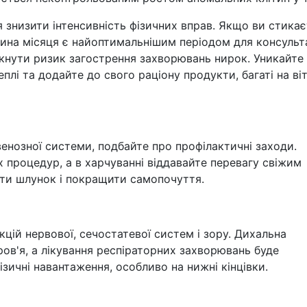
знизити інтенсивність фізичних вправ. Якщо ви стика
ина місяця є найоптимальнішим періодом для консульта
икнути ризик загострення захворювань нирок. Уникайте
плі та додайте до свого раціону продукти, багаті на ві
нозної системи, подбайте про профілактичні заходи.
процедур, а в харчуванні віддавайте перевагу свіжим
ти шлунок і покращити самопочуття.
цій нервової, сечостатевої систем і зору. Дихальна
в'я, а лікування респіраторних захворювань буде
зичні навантаження, особливо на нижні кінцівки.