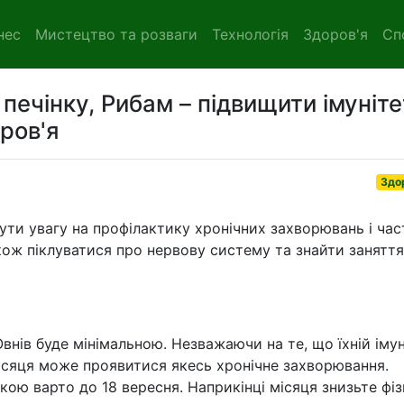
нес
Мистецтво та розваги
Технологія
Здоров'я
Сп
печінку, Рибам – підвищити імуніте
ров'я
Здо
нути увагу на профілактику хронічних захворювань і час
кож піклуватися про нервову систему та знайти заняття
Овнів буде мінімальною. Незважаючи на те, що їхній імун
місяця може проявитися якесь хронічне захворювання.
кою варто до 18 вересня. Наприкінці місяця знизьте фіз