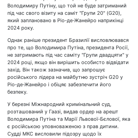
Володимиру Путіну, що той не буде затриманий
під час свого візиту на саміт "Групи 20" (G20),
який заплановано в Ріо-де-Жанейро наприкінці
2024 року.
Однак раніше президент Бразилії висловлювався
про те, що Володимира Путіна, президента Росії,
не затримають під час саміту "Групи двадцяти" у
2024 році, якщо він вирішить особисто відвідати
захід. Він також зазначив, що запрошує
російського лідера на майбутню зустріч G20 у
Ріо-де-Жанейро і обіцяє забезпечити його
безпеку.
У березні Міжнародний кримінальний суд,
розташований у Гаазі, видав ордер на арешт
Володимира Путіна та Марії Львової-Бєлової, яка
є російською уповноваженою з прав дитини.
Судді МКС висловили підозру щодо їх