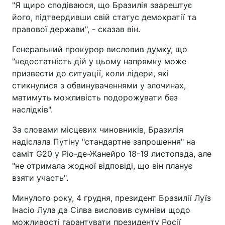
"Я щиро сподіваюся, що Бразилія заарештує
його, підтвердивши свій статус демократії та
правової держави", - сказав він.
Генеральний прокурор висловив думку, що
"недостатність дій у цьому напрямку може
призвести до ситуації, коли лідери, які
стикнулися з обвинуваченнями у злочинах,
матимуть можливість подорожувати без
наслідків".
За словами місцевих чиновників, Бразилія
надіслала Путіну "стандартне запрошення" на
саміт G20 у Ріо-де-Жанейро 18-19 листопада, але
"не отримала жодної відповіді, що він планує
взяти участь".
Минулого року, 4 грудня, президент Бразилії Луїз
Інасіо Лула да Сілва висловив сумніви щодо
можливості гарантувати президенту Росії