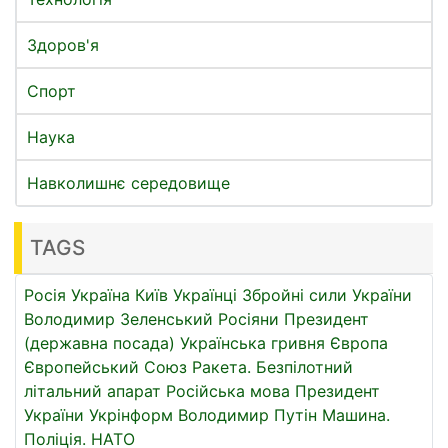
Здоров'я
Спорт
Наука
Навколишнє середовище
TAGS
Росія
Україна
Київ
Українці
Збройні сили України
Володимир Зеленський
Росіяни
Президент
(державна посада)
Українська гривня
Європа
Європейський Союз
Ракета.
Безпілотний
літальний апарат
Російська мова
Президент
України
Укрінформ
Володимир Путін
Машина.
Поліція.
НАТО