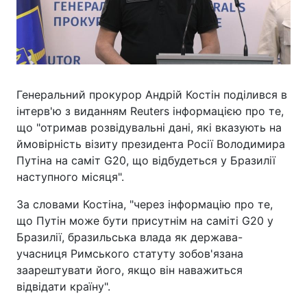
Генеральний прокурор Андрій Костін поділився в
інтерв'ю з виданням Reuters інформацією про те,
що "отримав розвідувальні дані, які вказують на
ймовірність візиту президента Росії Володимира
Путіна на саміт G20, що відбудеться у Бразилії
наступного місяця".
За словами Костіна, "через інформацію про те,
що Путін може бути присутнім на саміті G20 у
Бразилії, бразильська влада як держава-
учасниця Римського статуту зобов'язана
заарештувати його, якщо він наважиться
відвідати країну".