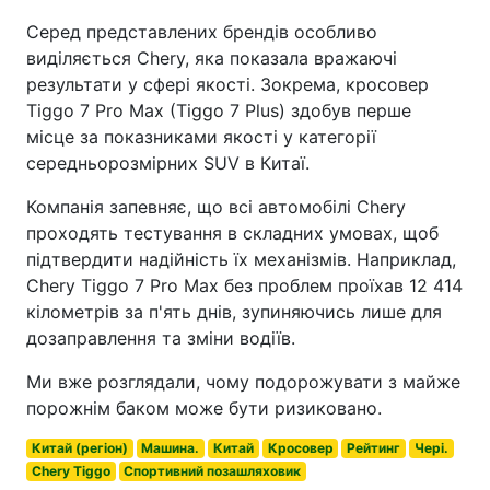
Серед представлених брендів особливо
виділяється Chery, яка показала вражаючі
результати у сфері якості. Зокрема, кросовер
Tiggo 7 Pro Max (Tiggo 7 Plus) здобув перше
місце за показниками якості у категорії
середньорозмірних SUV в Китаї.
Компанія запевняє, що всі автомобілі Chery
проходять тестування в складних умовах, щоб
підтвердити надійність їх механізмів. Наприклад,
Chery Tiggo 7 Pro Max без проблем проїхав 12 414
кілометрів за п'ять днів, зупиняючись лише для
дозаправлення та зміни водіїв.
Ми вже розглядали, чому подорожувати з майже
порожнім баком може бути ризиковано.
Китай (регіон)
Машина.
Китай
Кросовер
Рейтинг
Чері.
Chery Tiggo
Спортивний позашляховик