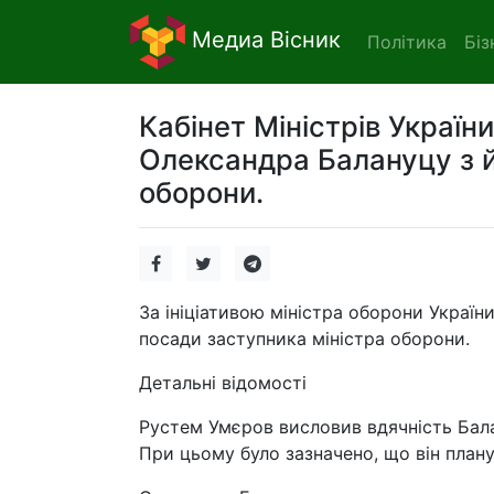
Медиа Вісник
Політика
Біз
Кабінет Міністрів Україн
Олександра Балануцу з й
оборони.
За ініціативою міністра оборони Україн
посади заступника міністра оборони.
Детальні відомості
Рустем Умєров висловив вдячність Балан
При цьому було зазначено, що він план