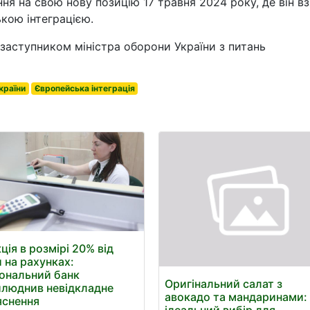
я на свою нову позицію 17 травня 2024 року, де він вз
ькою інтеграцією.
 заступником міністра оборони України з питань
країни
Європейська інтеграція
ція в розмірі 20% від
 на рахунках:
ональний банк
Оригінальний салат з
люднив невідкладне
авокадо та мандаринами:
яснення