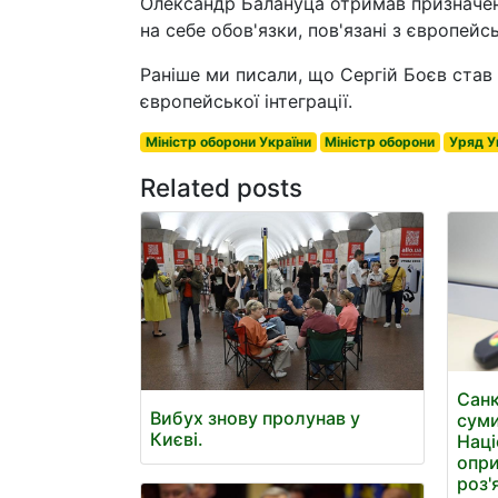
Олександр Балануца отримав призначенн
на себе обов'язки, пов'язані з європейс
Раніше ми писали, що Сергій Боєв став
європейської інтеграції.
Міністр оборони України
Міністр оборони
Уряд У
Related posts
Санк
Вибух знову пролунав у
суми
Києві.
Наці
опри
роз'