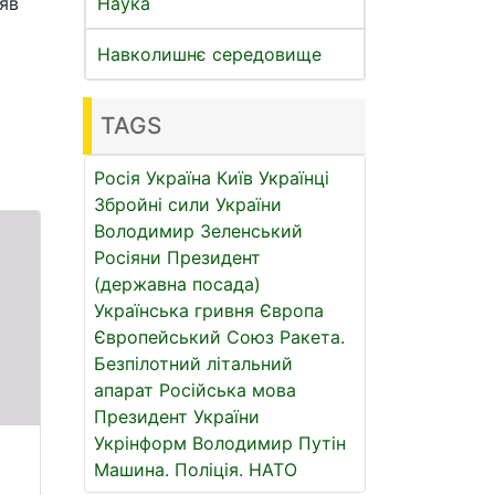
яв
Наука
Навколишнє середовище
TAGS
Росія
Україна
Київ
Українці
Збройні сили України
Володимир Зеленський
Росіяни
Президент
(державна посада)
Українська гривня
Європа
Європейський Союз
Ракета.
Безпілотний літальний
апарат
Російська мова
Президент України
Укрінформ
Володимир Путін
Машина.
Поліція.
НАТО