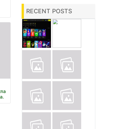
RECENT POSTS
ула
а.