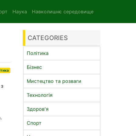
орт
Наука
Навколишнє середовище
CATEGORIES
Політика
Бізнес
ітика
Мистецтво та розваги
 з
Технологія
Здоров'я
.
Спорт