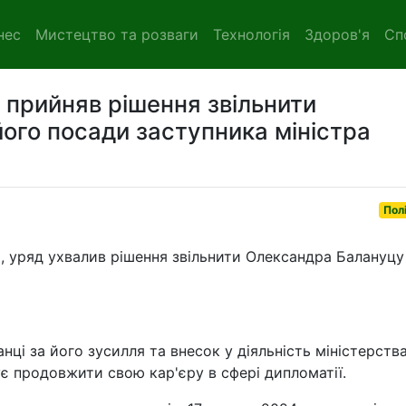
нес
Мистецтво та розваги
Технологія
Здоров'я
Сп
и прийняв рішення звільнити
ого посади заступника міністра
Пол
и, уряд ухвалив рішення звільнити Олександра Балануцу
ці за його зусилля та внесок у діяльність міністерства
ує продовжити свою кар'єру в сфері дипломатії.