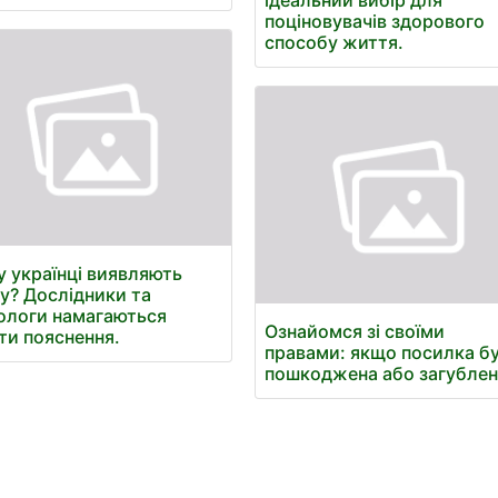
ідеальний вибір для
поціновувачів здорового
способу життя.
 українці виявляють
у? Дослідники та
ологи намагаються
Ознайомся зі своїми
ти пояснення.
правами: якщо посилка б
пошкоджена або загублен