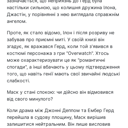
зазначається, що неприязнь до Герд була
настільки сильною, що колишня дружина Ілона,
Джастін, у порівнянні з нею виглядала справжнім
ангелом.
Проте, як стало відомо, Ілон і після розриву не
забував про приємні миті. У своїй книзі він
згадує, як вражався Герд, коли той з'явився в
костюмі персонажа з гри "Overwatch". Хтось
може охарактеризувати це як "романтичні
спогади", а інші вбачають у цьому підтвердження
того, що навіть генії мають свої звичайні людські
слабкості.
Маск у стані спокою: чи дійсно він відмовився
від свого минулого?
Коли драма між Джонні Деппом та Ембер Герд
перейшла в судову площину, Маск вирішив
залишитися нейтральним. Він лише висловив