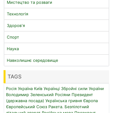
Мистецтво та розваги
Технологія
Здоров'я
Спорт
Наука
Навколишнє середовище
TAGS
Росія
Україна
Київ
Українці
Збройні сили України
Володимир Зеленський
Росіяни
Президент
(державна посада)
Українська гривня
Європа
Європейський Союз
Ракета.
Безпілотний
літальний апарат
Російська мова
Президент