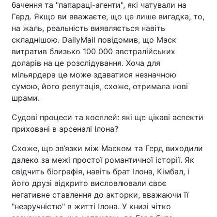
бачення та "папараці-агенти", які чатували на
Герд. Якщо ви вважаєте, що це лише вигадка, то,
на жаль, реальність виявляється навіть
складнішою. DailyMail повідомив, що Маск
витратив близько 100 000 австралійських
доларів на це розслідування. Хоча для
мільярдера це може здаватися незначною
сумою, його репутація, схоже, отримала нові
шрами.
Судові процеси та косплей: які ще цікаві аспекти
приховані в арсеналі Ілона?
Схоже, що зв’язки між Маском та Герд виходили
далеко за межі простої романтичної історії. Як
свідчить біографія, навіть брат Ілона, Кімбал, і
його друзі відкрито висловлювали своє
негативне ставлення до акторки, вважаючи її
"незручністю" в житті Ілона. У книзі чітко