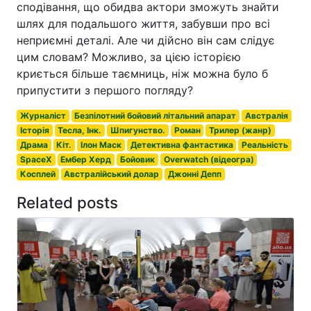
сподівання, що обидва актори зможуть знайти
шлях для подальшого життя, забувши про всі
неприємні деталі. Але чи дійсно він сам слідує
цим словам? Можливо, за цією історією
криється більше таємниць, ніж можна було б
припустити з першого погляду?
Журналіст
Безпілотний бойовий літальний апарат
Австралія
Історія
Тесла, Інк.
Шпигунство.
Роман
Трилер (жанр)
Драма
Кіт.
Ілон Маск
Детективна фантастика
Реальність
SpaceX
Ембер Херд
Бойовик
Overwatch (відеогра)
Косплей
Австралійський долар
Джонні Депп
Related posts