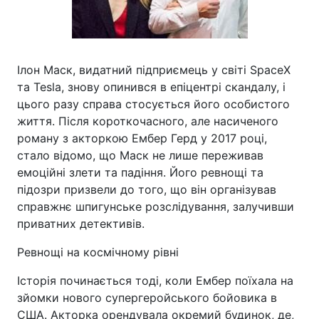
Ілон Маск, видатний підприємець у світі SpaceX
та Tesla, знову опинився в епіцентрі скандалу, і
цього разу справа стосується його особистого
життя. Після короткочасного, але насиченого
роману з акторкою Ембер Герд у 2017 році,
стало відомо, що Маск не лише переживав
емоційні злети та падіння. Його ревнощі та
підозри призвели до того, що він організував
справжнє шпигунське розслідування, залучивши
приватних детективів.
Ревнощі на космічному рівні
Історія починається тоді, коли Ембер поїхала на
зйомки нового супергеройського бойовика в
США. Акторка орендувала окремий будинок, де,