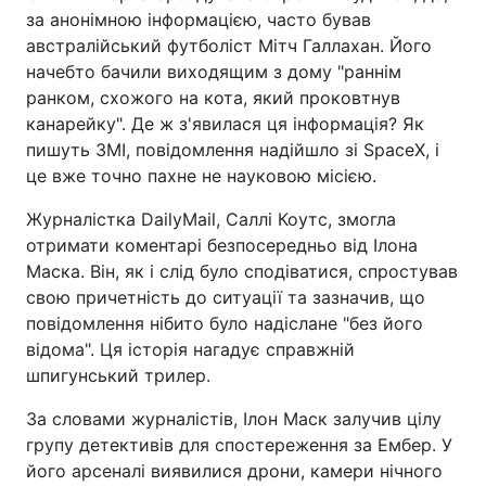
за анонімною інформацією, часто бував
австралійський футболіст Мітч Галлахан. Його
начебто бачили виходящим з дому "раннім
ранком, схожого на кота, який проковтнув
канарейку". Де ж з'явилася ця інформація? Як
пишуть ЗМІ, повідомлення надійшло зі SpaceX, і
це вже точно пахне не науковою місією.
Журналістка DailyMail, Саллі Коутс, змогла
отримати коментарі безпосередньо від Ілона
Маска. Він, як і слід було сподіватися, спростував
свою причетність до ситуації та зазначив, що
повідомлення нібито було надіслане "без його
відома". Ця історія нагадує справжній
шпигунський трилер.
За словами журналістів, Ілон Маск залучив цілу
групу детективів для спостереження за Ембер. У
його арсеналі виявилися дрони, камери нічного