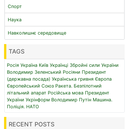
Спорт
Наука
Навколишнє середовище
TAGS
Росія
Україна
Київ
Українці
Збройні сили України
Володимир Зеленський
Росіяни
Президент
(державна посада)
Українська гривня
Європа
Європейський Союз
Ракета.
Безпілотний
літальний апарат
Російська мова
Президент
України
Укрінформ
Володимир Путін
Машина.
Поліція.
НАТО
RECENT POSTS