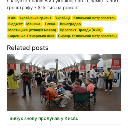
евакуатор понівечив українцю авто, замість 900
грн штрафу - $15 тис на ремонт
Київ
Українська гривня
Українці
Київський метрополітен
Бюджет
Машина.
Глина.
Виноградар
Мостицька (станція метро)
Проспект Правди (Київ)
Сирецько-Печерська лінія
Сирець (Київський метрополітен)
Related posts
Вибух знову пролунав у Києві.