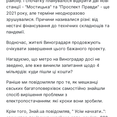
району. І спочатку планувалося відкрити дві нові
станції - "Мостицька" та "Проспект Правди" - ще
2021 року, але терміни неодноразово
зрушувалися. Причини називалися різні: від
нестачі фінансування до технічних складнощів та
пандемії.
Водночас, жителі Виноградаря продовжують
очікувати завершення цього бажаного проекту.
Нагадуємо, що метро на Виноградар досі не
зведено, але вже виникли запитання щодо 4
мільярдів: куди пішли ці кошти?
Раніше ми повідомляли про те, як мешканці
євських багатоповерхівок самостійно знайшли
спосіб вирішення проблеми з
електропостачанням: які кроки вони зробили.
Крім того, Знай.ua повідомляв, " Усім начхати..":