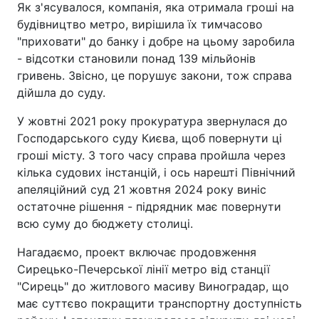
Як з'ясувалося, компанія, яка отримала гроші на
будівництво метро, вирішила їх тимчасово
"приховати" до банку і добре на цьому заробила
- відсотки становили понад 139 мільйонів
гривень. Звісно, це порушує закони, тож справа
дійшла до суду.
У жовтні 2021 року прокуратура звернулася до
Господарського суду Києва, щоб повернути ці
гроші місту. З того часу справа пройшла через
кілька судових інстанцій, і ось нарешті Північний
апеляційний суд 21 жовтня 2024 року виніс
остаточне рішення - підрядник має повернути
всю суму до бюджету столиці.
Нагадаємо, проект включає продовження
Сирецько-Печерської лінії метро від станції
"Сирець" до житлового масиву Виноградар, що
має суттєво покращити транспортну доступність