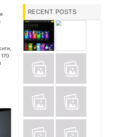
RECENT POSTS
ня
я
єнти,
 170
м