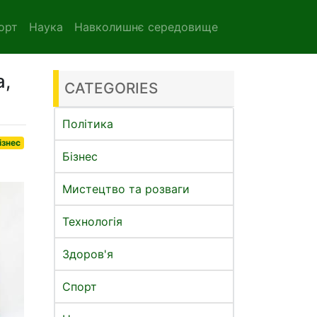
орт
Наука
Навколишнє середовище
а,
CATEGORIES
Політика
ізнес
Бізнес
Мистецтво та розваги
Технологія
Здоров'я
Спорт