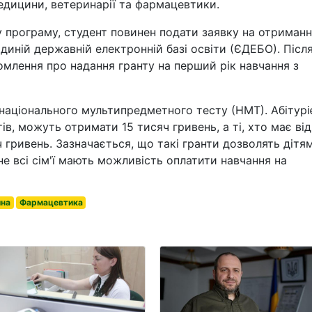
медицини, ветеринарії та фармацевтики.
у програму, студент повинен подати заявку на отриман
Єдиній державній електронній базі освіти (ЄДЕБО). Післ
омлення про надання гранту на перший рік навчання з
 національного мультипредметного тесту (НМТ). Абітурі
тів, можуть отримати 15 тисяч гривень, а ті, хто має від
 гривень. Зазначається, що такі гранти дозволять дітя
не всі сім'ї мають можливість оплатити навчання на
ина
Фармацевтика