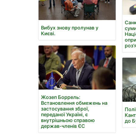
Санк
Вибух знову пролунав у
суми
Києві.
Наці
опри
роз'
Жозеп Боррель:
Встановлення обмежень на
застосування зброї,
Полі
переданої Україні, є
Кант
внутрішньою справою
до Б
держав-членів ЄС