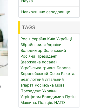
Наука
Навколишнє середовище
TAGS
Росія
Україна
Київ
Українці
Збройні сили України
Володимир Зеленський
Росіяни
Президент
(державна посада)
Українська гривня
Європа
Європейський Союз
Ракета.
Безпілотний літальний
апарат
Російська мова
я
Президент України
Укрінформ
Володимир Путін
Машина.
Поліція.
НАТО