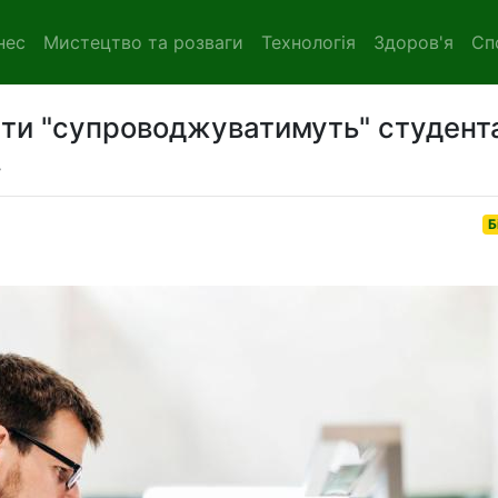
нес
Мистецтво та розваги
Технологія
Здоров'я
Сп
віти "супроводжуватимуть" студент
.
Б