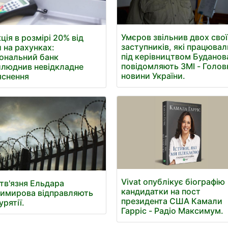
Умєров звільнив двох свої
ція в розмірі 20% від
заступників, які працювал
 на рахунках:
під керівництвом Буданов
ональний банк
повідомляють ЗМІ - Голов
люднив невідкладне
новини України.
яснення
Vivat опублікує біографію
тв'язня Ельдара
кандидатки на пост
имирова відправляють
президента США Камали
урятії.
Гарріс - Радіо Максимум.