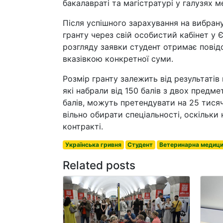
бакалавраті та магістратурі у галузях 
Після успішного зарахування на вибран
гранту через свій особистий кабінет у 
розгляду заявки студент отримає повід
вказівкою конкретної суми.
Розмір гранту залежить від результатів
які набрали від 150 балів з двох предме
балів, можуть претендувати на 25 тисяч
вільно обирати спеціальності, оскільки 
контракті.
Українська гривня
Студент
Ветеринарна медиц
Related posts