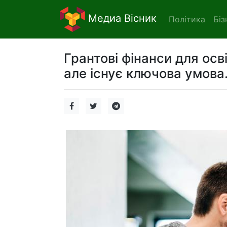
Медиа Вісник
Політика
Біз
Грантові фінанси для ос
але існує ключова умова