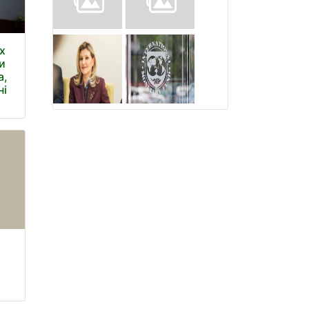
х
и
а,
ні