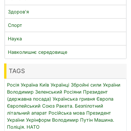
Здоров'я
Спорт
Наука
Навколишнє середовище
TAGS
Росія
Україна
Київ
Українці
Збройні сили України
Володимир Зеленський
Росіяни
Президент
(державна посада)
Українська гривня
Європа
Європейський Союз
Ракета.
Безпілотний
літальний апарат
Російська мова
Президент
України
Укрінформ
Володимир Путін
Машина.
Поліція.
НАТО