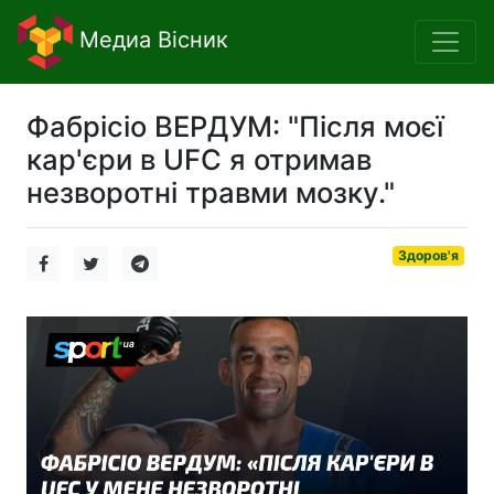
Медиа Вісник
Фабрісіо ВЕРДУМ: "Після моєї
кар'єри в UFC я отримав
незворотні травми мозку."
Здоров'я