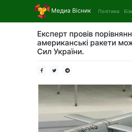
Медиа Вісник
Політика
Біз
Експерт провів порівнян
американські ракети мож
Сил України.