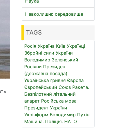
Наука
Навколишнє середовище
TAGS
Росія
Україна
Київ
Українці
Збройні сили України
Володимир Зеленський
Росіяни
Президент
(державна посада)
Українська гривня
Європа
Європейський Союз
Ракета.
ють
Безпілотний літальний
апарат
Російська мова
Президент України
Укрінформ
Володимир Путін
Машина.
Поліція.
НАТО