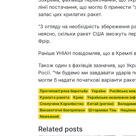
лінії постачання, що могло б принести 
запас цих крилатих ракет.
"З огляду на необхідність збереження р
неясно, скільки ракет США зможуть пере
Фрір.
Раніше УНІАН повідомляв, що в Кремлі 
Також один з фахівців зазначив, що Укр
Росії. "Чи будемо ми завдавати ударів 
могли б надати початкові варіанти раке
Протиповітряна боротьба
Україна
Російська мов
Крилата ракета
Крим
Українське незалежне інф
Сполучене Королівство
Китай (регіон)
Володими
Високоточні боєприпаси
Штормова Тінь
Націона
Newsweek
Related posts