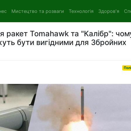
нес
Мистецтво та розваги
Технологія
Здоров'я
Сп
ня ракет Tomahawk та "Калібр": чом
уть бути вигідними для Збройних
Пол