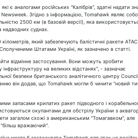
 які є аналогами російських "Калібрів", здатні надати зн
 Newsweek. Згідно з інформацією, Tomahawk являє соб
ністю 2500 км (в базовій версії), яка використовуєть
 надводних суднах.
0 кілометрів, який забезпечують балістичні ракети ATA
Сполученими Штатами Україні, як зазначено в статті.
айти відмінне застосування. Вони можуть зробити
у інфраструктуру на великих відстанях", - зазначає
льної безпеки британського аналітичного центру Counci
данню він додав, що Tomahawk могли б чинити "новий ти
сними запасами крилатих ракет підводного і корабельно
ристовуються окупантами для обстрілу України з акватор
кети загалом схожі з американським "Томагавком", але
 "більш вражаючий".
аїна могла б застосувати Tomahawk для атак на російсь