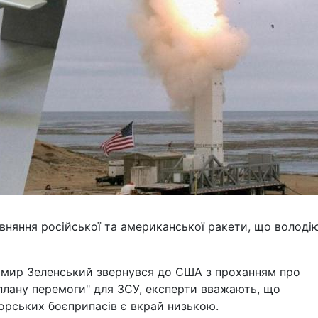
вняння російської та американської ракети, що володі
имир Зеленський звернувся до США з проханням про
плану перемоги" для ЗСУ, експерти вважають, що
орських боєприпасів є вкрай низькою.