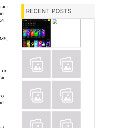
ачні
RECENT POSTS
ою
ся
CMS,
l on
ск"
го
ії
кі