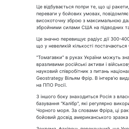
Це відбувається попри те, що ці ракети,
переваги у бойових умовах, повідомляє
високоточну зброю з максимальною даль
збройними силами США на підводних та
Це значно перевищує радіус дії 300-40
що у невеликій кількості постачаються 
"Томагавки" в руках України можуть зн
вразливими російські активи і військов
науковий співробітник з питань націона
Geostrategy Вільям Фрір. В інтерв'ю ви
на ППО Росії.
З іншого боку знаходиться Росія з вла
базування "Калібр", які регулярно вико
Чорного моря. За словами Фріра, ці ра
бойовий досвід американського зразка
Зокрема, фахівець переконаний, що Укр