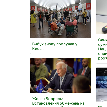
Санк
Вибух знову пролунав у
суми
Києві.
Наці
опри
роз'
Жозеп Боррель:
Встановлення обмежень на