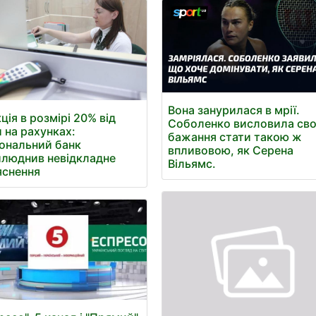
Вона занурилася в мрії.
ція в розмірі 20% від
Соболенко висловила св
 на рахунках:
бажання стати такою ж
ональний банк
впливовою, як Серена
люднив невідкладне
Вільямс.
яснення