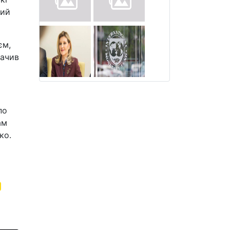
ний
єм,
начив
по
ам
ко.