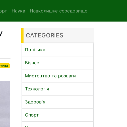
орт
Наука
Навколишнє середовище
у
CATEGORIES
Політика
Бізнес
ітика
Мистецтво та розваги
Технологія
Здоров'я
Спорт