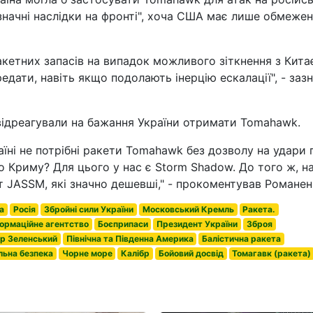
"значні наслідки на фронті", хоча США має лише обмеже
акетних запасів на випадок можливого зіткнення з Кита
дати, навіть якщо подолають інерцію ескалації", - заз
відреагували на бажання України отримати Tomahawk.
аїні не потрібні ракети Tomahawk без дозволу на удари 
по Криму? Для цього у нас є Storm Shadow. До того ж, н
т JASSM, які значно дешевші," - прокоментував Романен
а
Росія
Збройні сили України
Московський Кремль
Ракета.
ормаційне агентство
Боєприпаси
Президент України
Зброя
р Зеленський
Північна та Південна Америка
Балістична ракета
льна безпека
Чорне море
Калібр
Бойовий досвід
Томагавк (ракета)