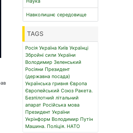
Наука
Навколишнє середовище
TAGS
Росія
Україна
Київ
Українці
Збройні сили України
Володимир Зеленський
Росіяни
Президент
(державна посада)
рав
Українська гривня
Європа
Європейський Союз
Ракета.
Безпілотний літальний
апарат
Російська мова
Президент України
Укрінформ
Володимир Путін
Машина.
Поліція.
НАТО