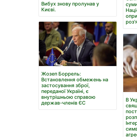
Вибух знову пролунав у
суми
Києві.
Наці
опри
роз'
Жозеп Боррель:
Встановлення обмежень на
застосування зброї,
переданої Україні, є
внутрішньою справою
В Ук
держав-членів ЄС
свя
пост
розп
Інте
симв
агре