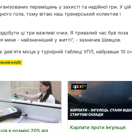
анізованих переміщень у захисті та надійної гри. У цій
дного гола, тому вітаю наш тренерський колектив і
здобути ці три важливі очки. Я тривалий час був поза
 мене - найзначніший у житті", - зазначив Шевцов.
дев'яте місце у турнірній таблиці УПЛ, набравши 10 оч
льний клуб)
Карпати проти Інгульця:
ція в розмірі 20% від