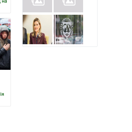
 на
ія