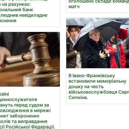
оголошено склади команд
 на рахунках:
матч
ональний банк
люднив невідкладне
яснення
В Івано-Франківську
встановили меморіальну
дошку на честь
військовослужбовця Серг
раїні
Силкіна.
щеннослужителя
ануть перед судом за
овсюдження в мережі
рнет заборонених
олів та виправдання
сії Російської Федерації.