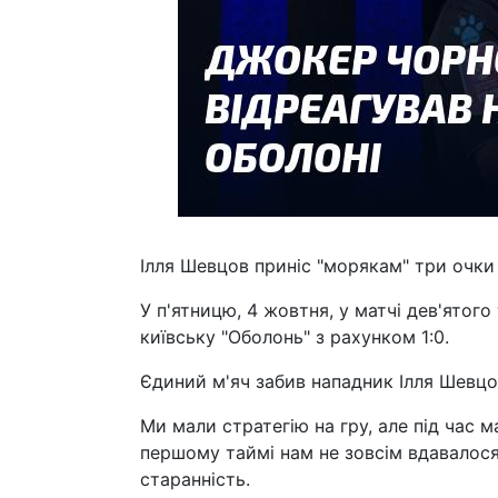
Ілля Шевцов приніс "морякам" три очки
У п'ятницю, 4 жовтня, у матчі дев'ятог
київську "Оболонь" з рахунком 1:0.
Єдиний м'яч забив нападник Ілля Шевцов
Ми мали стратегію на гру, але під час 
першому таймі нам не зовсім вдавалося
старанність.