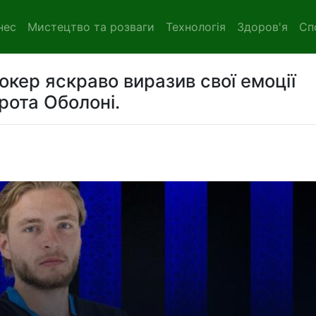
нес
Мистецтво та розваги
Технологія
Здоров'я
Сп
ер яскраво виразив свої емоції
орота Оболоні.