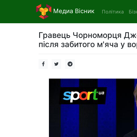
Медиа Вісник
Політика
Біз
Гравець Чорноморця Джок
після забитого м'яча у в