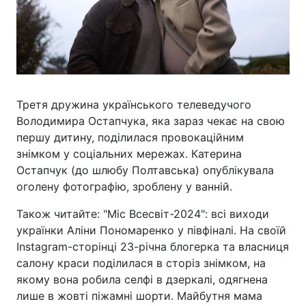
Третя дружина українського телеведучого
Володимира Остапчука, яка зараз чекає на свою
першу дитину, поділилася провокаційним
знімком у соціальних мережах. Катерина
Остапчук (до шлюбу Полтавська) опублікувала
оголену фотографію, зроблену у ванній.
Також читайте: "Міс Всесвіт-2024": всі виходи
українки Аліни Пономаренко у півфіналі. На своїй
Instagram-сторінці 23-річна блогерка та власниця
салону краси поділилася в сторіз знімком, на
якому вона робила селфі в дзеркалі, одягнена
лише в жовті піжамні шорти. Майбутня мама