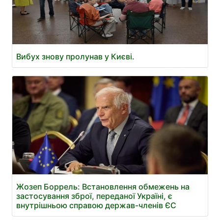
Вибух знову пролунав у Києві.
Жозеп Боррель: Встановлення обмежень на
застосування зброї, переданої Україні, є
внутрішньою справою держав-членів ЄС