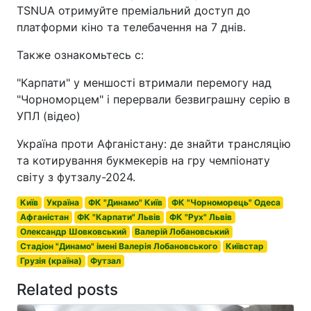
TSNUA отримуйте преміальний доступ до
платформи кіно та телебачення на 7 днів.
Также ознакомьтесь с:
"Карпати" у меншості втримали перемогу над
"Чорноморцем" і перервали безвиграшну серію в
УПЛ (відео)
Україна проти Афганістану: де знайти трансляцію
та котирування букмекерів на гру чемпіонату
світу з футзалу-2024.
Київ
Україна
ФК "Динамо" Київ
ФК "Чорноморець" Одеса
Афганістан
ФК "Карпати" Львів
ФК "Рух" Львів
Олександр Шовковський
Валерій Лобановський
Стадіон "Динамо" імені Валерія Лобановського
Київстар
Грузія (країна)
Футзал
Related posts