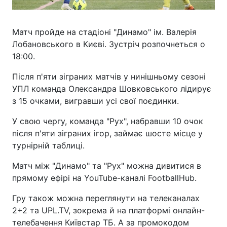
Матч пройде на стадіоні "Динамо" ім. Валерія
Лобановського в Києві. Зустріч розпочнеться о
18:00.
Після п'яти зіграних матчів у нинішньому сезоні
УПЛ команда Олександра Шовковського лідирує
з 15 очками, вигравши усі свої поєдинки.
У свою чергу, команда "Рух", набравши 10 очок
після п'яти зіграних ігор, займає шосте місце у
турнірній таблиці.
Матч між "Динамо" та "Рух" можна дивитися в
прямому ефірі на YouTube-каналі FootballHub.
Гру також можна переглянути на телеканалах
2+2 та UPL.TV, зокрема й на платформі онлайн-
телебачення Київстар ТБ. А за промокодом