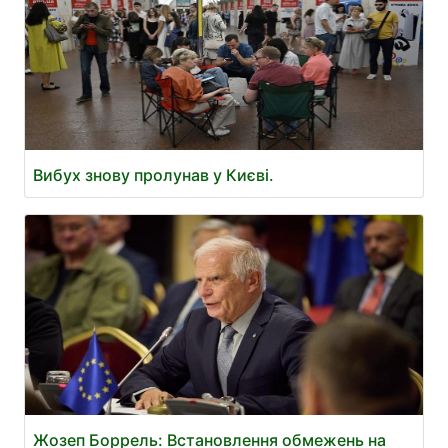
Вибух знову пролунав у Києві.
Жозеп Боррель: Встановлення обмежень на