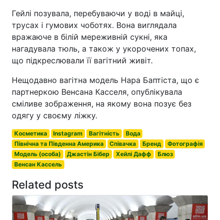
Гейлі позувала, перебуваючи у воді в майці,
трусах і гумових чоботях. Вона виглядала
вражаюче в білій мереживній сукні, яка
нагадувала тюль, а також у укорочених топах,
що підкреслювали її вагітний живіт.
Нещодавно вагітна модель Нара Баптіста, що є
партнеркою Венсана Касселя, опублікувала
сміливе зображення, на якому вона позує без
одягу у своєму ліжку.
Косметика
Instagram
Вагітність
Вода
Північна та Південна Америка
Співачка
Бренд
Фотографія
Модель (особа)
Джастін Бібер
Хейлі Дафф
Блюз
Венсан Кассель
Related posts