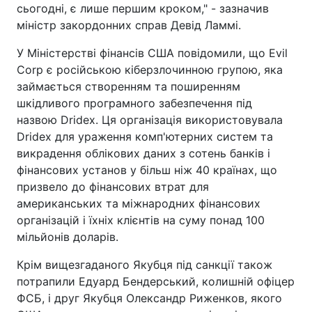
сьогодні, є лише першим кроком," - зазначив
міністр закордонних справ Девід Ламмі.
У Міністерстві фінансів США повідомили, що Evil
Corp є російською кіберзлочинною групою, яка
займається створенням та поширенням
шкідливого програмного забезпечення під
назвою Dridex. Ця організація використовувала
Dridex для ураження комп'ютерних систем та
викрадення облікових даних з сотень банків і
фінансових установ у більш ніж 40 країнах, що
призвело до фінансових втрат для
американських та міжнародних фінансових
організацій і їхніх клієнтів на суму понад 100
мільйонів доларів.
Крім вищезгаданого Якубця під санкції також
потрапили Едуард Бендерський, колишній офіцер
ФСБ, і друг Якубця Олександр Риженков, якого