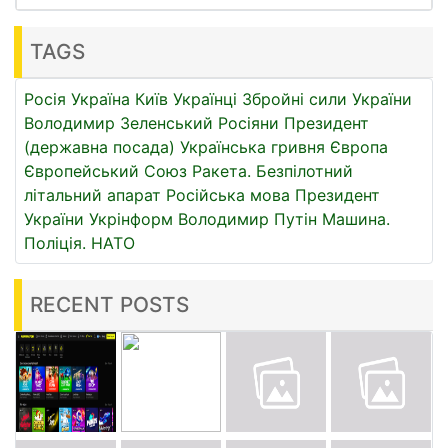
TAGS
Росія
Україна
Київ
Українці
Збройні сили України
Володимир Зеленський
Росіяни
Президент
(державна посада)
Українська гривня
Європа
Європейський Союз
Ракета.
Безпілотний
літальний апарат
Російська мова
Президент
України
Укрінформ
Володимир Путін
Машина.
Поліція.
НАТО
RECENT POSTS