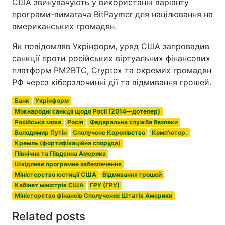
США звинувачують у використанні варіанту
програми-вимагача BitPaymer для націлювання на
американських громадян.
Як повідомляв Укрінформ, уряд США запровадив
санкції проти російських віртуальних фінансових
платформ PM2BTC, Cryptex та окремих громадян
РФ через кіберзлочинні дії та відмивання грошей.
Банк
Укрінформ
Міжнародні санкції щодо Росії (2014—дотепер)
Російська мова
Росія
Федеральна служба безпеки
Володимир Путін
Сполучене Королівство
Комп'ютер.
Кремль (фортифікаційна споруда)
Північна та Південна Америка
Шкідливе програмне забезпечення
Міністерство юстиції США
Відмивання грошей
Кабінет міністрів США
ГРУ (ГРУ)
Міністерство фінансів Сполучених Штатів Америки
Related posts