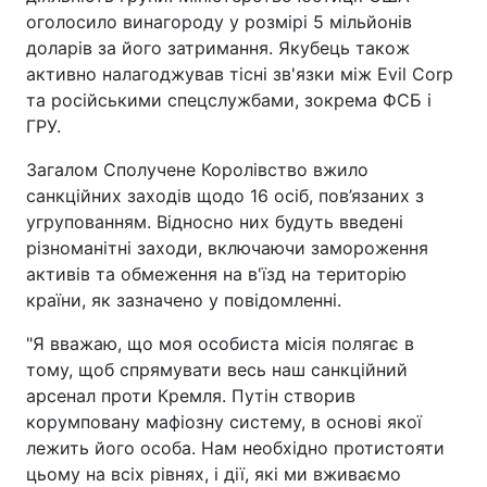
оголосило винагороду у розмірі 5 мільйонів
доларів за його затримання. Якубець також
активно налагоджував тісні зв'язки між Evil Corp
та російськими спецслужбами, зокрема ФСБ і
ГРУ.
Загалом Сполучене Королівство вжило
санкційних заходів щодо 16 осіб, пов’язаних з
угрупованням. Відносно них будуть введені
різноманітні заходи, включаючи замороження
активів та обмеження на в'їзд на територію
країни, як зазначено у повідомленні.
"Я вважаю, що моя особиста місія полягає в
тому, щоб спрямувати весь наш санкційний
арсенал проти Кремля. Путін створив
корумповану мафіозну систему, в основі якої
лежить його особа. Нам необхідно протистояти
цьому на всіх рівнях, і дії, які ми вживаємо