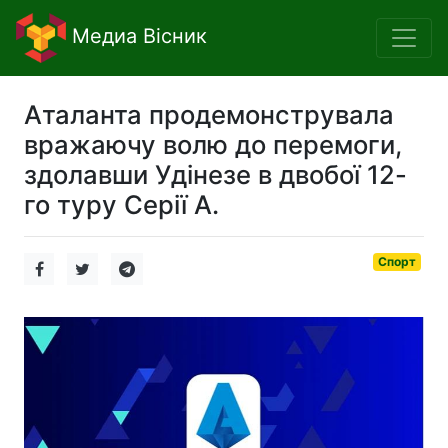
Медиа Вісник
Аталанта продемонструвала
вражаючу волю до перемоги,
здолавши Удінезе в двобої 12-
го туру Серії А.
Спорт