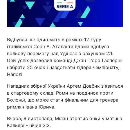
Відбувся ще один матч в рамках 12 туру
італійської Серії А. Аталанта вдома здобула
вольову перемогу над Удінезе з рахунком 2:1.
Цей успіх дозволив команді Джан П'єро Гасперіні
набрати 25 очок і наздогнати лідера чемпіонату,
Наполі.
Нападник збірної України Артем Довбик з'явиться
в стартовому складі Роми на поєдинок проти
Болоньї, що може стати фінальним для тренера
римлян Івана Юрича.
Вчора, 9 листопада, Мілан втратив очки у матчі з
Кальярі - нічия 3:3.