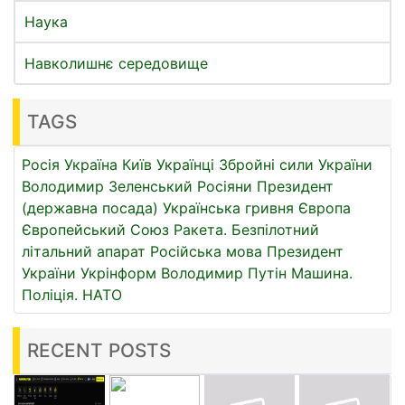
Наука
Навколишнє середовище
TAGS
Росія
Україна
Київ
Українці
Збройні сили України
Володимир Зеленський
Росіяни
Президент
(державна посада)
Українська гривня
Європа
Європейський Союз
Ракета.
Безпілотний
літальний апарат
Російська мова
Президент
України
Укрінформ
Володимир Путін
Машина.
Поліція.
НАТО
RECENT POSTS