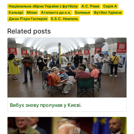
Національна збірна України з футболу
А.С. Рома
Серія A
Кальярі
Мілан
Аталанта до н.е.
Болонья
Футбол Удінезе
Джан П'єро Гасперіні
S.S.C. Неаполь
Related posts
Вибух знову пролунав у Києві.