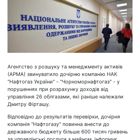
Агентство з розшуку та менеджменту активів
(АРМА) звинуватило дочірню компанію НАК
"Нафтогаз України" - "Чорноморнафтогаз" - у
порушеннях при розрахунку доходів від
управління 26 облгазами, які раніше належали
Дмитру Фірташу.
Відповідно до результатів перевірки, дочірня
компанія "Нафтогазу" повинна внести до
державного бюджету більше 600 тисяч гривень
за управлінські послуги з майном, інформує