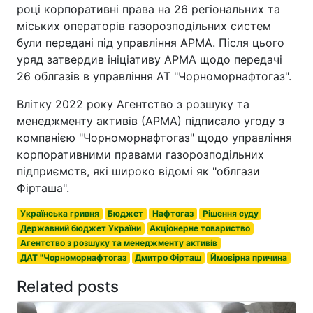
році корпоративні права на 26 регіональних та
міських операторів газорозподільних систем
були передані під управління АРМА. Після цього
уряд затвердив ініціативу АРМА щодо передачі
26 облгазів в управління АТ "Чорноморнафтогаз".
Влітку 2022 року Агентство з розшуку та
менеджменту активів (АРМА) підписало угоду з
компанією "Чорноморнафтогаз" щодо управління
корпоративними правами газорозподільних
підприємств, які широко відомі як "облгази
Фірташа".
Українська гривня
Бюджет
Нафтогаз
Рішення суду
Державний бюджет України
Акціонерне товариство
Агентство з розшуку та менеджменту активів
ДАТ "Чорноморнафтогаз
Дмитро Фірташ
Ймовірна причина
Related posts