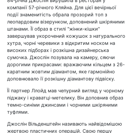
84-річна Джослін вирушила в ресторан у
компанії 57-річного Кляйна. Для цієї вечірньої
події знаменитість обрала прозорий топ з
леопардовим візерунком, доповнений шкіряними
штанами. Її образ в стилі "жінки-кішки"
завершував укорочений кожушок з натурального
хутра, чорні черевики з відкритим носком на
високих підборах і розкішна дизайнерська
сумочка. Джослін позувала на камеру, сяючи
дорогими прикрасами: вражаючим кільцем з 26-
каратним жовтим діамантом, яке гармонійно
доповнювало її розкішну діамантову підвіску.
Її партнер Ллойд мав чепурний вигляд у чорному
піджаку і краватці-метелику. Він доповнив образ
темно-синіми джинсами і чорними шкіряними
туфлями.
Джослін Вільденштейн називають найвідомішою
жертвою пластичних операцій. Свою першу