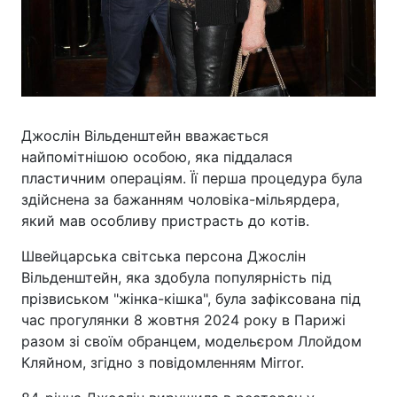
Джослін Вільденштейн вважається
найпомітнішою особою, яка піддалася
пластичним операціям. Її перша процедура була
здійснена за бажанням чоловіка-мільярдера,
який мав особливу пристрасть до котів.
Швейцарська світська персона Джослін
Вільденштейн, яка здобула популярність під
прізвиськом "жінка-кішка", була зафіксована під
час прогулянки 8 жовтня 2024 року в Парижі
разом зі своїм обранцем, модельєром Ллойдом
Кляйном, згідно з повідомленням Mirror.