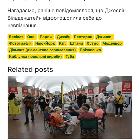
Нагадаємо, раніше повідомлялося, що Джослін
Вільденштейн відфотошопила себе до
невпізнання.
Весілля
Око.
Париж
Дизайн
Ресторан
Джинси.
Фотографія
Нью-Йорк
Кіт.
Штани
Хутро
Модельєр
Діамант (діамантове огранювання)
Прізвисько
Каблучка (ювелірні вироби)
Губа
Related posts