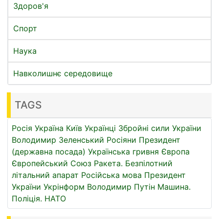
Здоров'я
Спорт
Наука
Навколишнє середовище
TAGS
Росія
Україна
Київ
Українці
Збройні сили України
Володимир Зеленський
Росіяни
Президент
(державна посада)
Українська гривня
Європа
Європейський Союз
Ракета.
Безпілотний
літальний апарат
Російська мова
Президент
України
Укрінформ
Володимир Путін
Машина.
Поліція.
НАТО