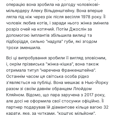
операцію вона зробила на догоду чоловікові-
мільярдеру Алеку Вільденштейну. Вона вперше
лягла під ніж через рік після весілля 1978 року. Її
чоловік любив котів, і заради нього жінка змінила
розріз очей на котячий. Потім Джослін за
допомогою імплантів збільшила вилиці та
підборіддя, сильно "надула" губи, які згодом
трохи зменшила.
Всі ці випробування зробили її вигляд зловісним,
і, окрім прізвиська "жінка-кішка", вона також
отримала титул "наречена Франкенштейна".
Останнім часом ця світська особа рідко
з'являється на публіці. Вона мешкає в Нью-Йорку
разом зі своїм давнім обранцем Ллойдом
Кляйном. Відомо, що пара заручена з 2017 року,
але досі не оформила свої стосунки офіційно. Її
партнер подарував їй діамантове кільце вагою 32
карати, яке, за чутками, "коштує мільйони".