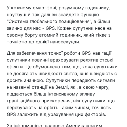
У кожному смартфоні, розумному годиннику,
ноутбуці й так далі ви знайдете функцію
"Система глобального позиціювання", а більш
звично для нас - GPS. Кожен супутник несе на
своєму борту атомний годинник, який тікає з
точністю до однієї наносекунди.
Для забезпечення точної роботи GPS-навігації
супутники повинні враховувати релятивістські
ефекти. Це обумовлено тим, що, хоча супутники
не досягають швидкості світла, їхня швидкість є
досить значною. Супутники передають сигнали
на наземні станції на Землі, які, в свою чергу,
піддаються більш інтенсивному впливу
гравітаційного прискорення, ніж супутники, що
перебувають на орбіті. Таким чином, точність
GPS залежить від урахування цих факторів.
За інформацією, наданою Американським