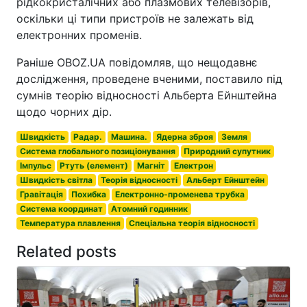
рідкокристалічних або плазмових телевізорів,
оскільки ці типи пристроїв не залежать від
електронних променів.
Раніше OBOZ.UA повідомляв, що нещодавнє
дослідження, проведене вченими, поставило під
сумнів теорію відносності Альберта Ейнштейна
щодо чорних дір.
Швидкість
Радар.
Машина.
Ядерна зброя
Земля
Система глобального позиціонування
Природний супутник
Імпульс
Ртуть (елемент)
Магніт
Електрон
Швидкість світла
Теорія відносності
Альберт Ейнштейн
Гравітація
Похибка
Електронно-променева трубка
Система координат
Атомний годинник
Температура плавлення
Спеціальна теорія відносності
Related posts