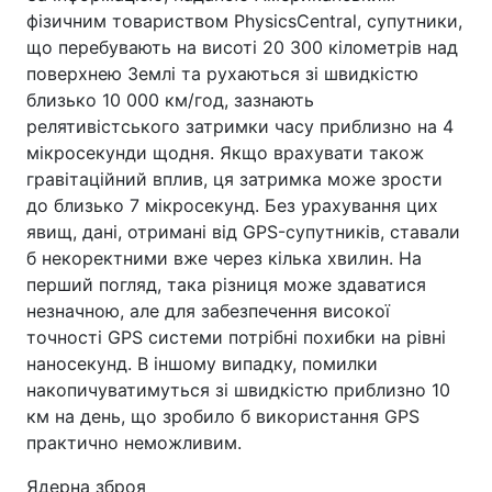
фізичним товариством PhysicsCentral, супутники,
що перебувають на висоті 20 300 кілометрів над
поверхнею Землі та рухаються зі швидкістю
близько 10 000 км/год, зазнають
релятивістського затримки часу приблизно на 4
мікросекунди щодня. Якщо врахувати також
гравітаційний вплив, ця затримка може зрости
до близько 7 мікросекунд. Без урахування цих
явищ, дані, отримані від GPS-супутників, ставали
б некоректними вже через кілька хвилин. На
перший погляд, така різниця може здаватися
незначною, але для забезпечення високої
точності GPS системи потрібні похибки на рівні
наносекунд. В іншому випадку, помилки
накопичуватимуться зі швидкістю приблизно 10
км на день, що зробило б використання GPS
практично неможливим.
Ядерна зброя