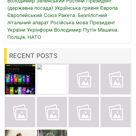
Володимир Зеленський
Росіяни
Президент
(державна посада)
Українська гривня
Європа
Європейський Союз
Ракета.
Безпілотний
літальний апарат
Російська мова
Президент
України
Укрінформ
Володимир Путін
Машина.
Поліція.
НАТО
RECENT POSTS