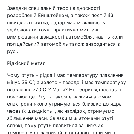
Завдяки спеціальній теорії відносності,
розробленій Ейнштейном, а також постійній
швидкості світла, радар має можливість
здійснювати точні, практично миттєві
вимірювання швидкості автомобіля, навіть коли
поліцейський автомобіль також знаходиться в
русі.
Рідкісний метал
Чому ртуть - рідка і має температуру плавлення
мінус 39 С°, а золото - тверде, і має температуру
плавлення 770 С°? Магія? Ні. Теорія відносності
пояснює це. Ртуть також є важким атомом,
електрони якого утримуються близько до ядра
через їх швидкість і, як наслідок, отримуємо
збільшення маси. Зв'язки між атомами ртуті
слабкі, тому ртуть плавиться за нижчих
температур і, зазвичай, є рідиною, коли ми її