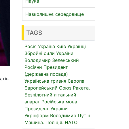
Наука
Навколишнє середовище
TAGS
Росія
Україна
Київ
Українці
Збройні сили України
Володимир Зеленський
Росіяни
Президент
(державна посада)
атів
Українська гривня
Європа
Європейський Союз
Ракета.
Безпілотний літальний
апарат
Російська мова
Президент України
Укрінформ
Володимир Путін
Машина.
Поліція.
НАТО