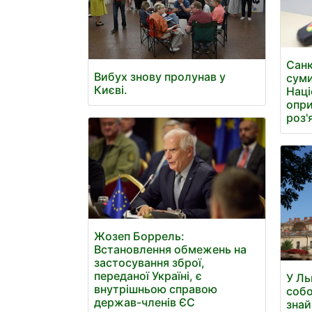
Санк
Вибух знову пролунав у
суми
Києві.
Наці
опри
роз'
Жозеп Боррель:
Встановлення обмежень на
застосування зброї,
переданої Україні, є
У Ль
внутрішньою справою
собо
держав-членів ЄС
знай