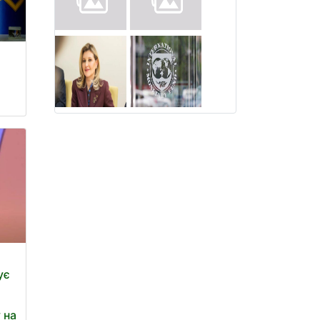
ує
 на