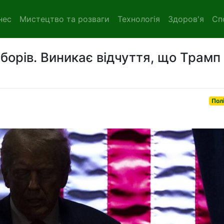
нес
Мистецтво та розваги
Технологія
Здоров'я
Сп
борів. Виникає відчуття, що Трамп
Пол