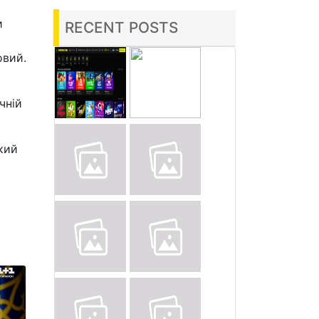
и
RECENT POSTS
овий.
чній
кий