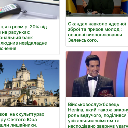
Скандал навколо ядерної
ція в розмірі 20% від
зброї та призов молоді:
 на рахунках:
основні висловлювання
ональний банк
Зеленського.
люднив невідкладне
яснення
Військовослужбовець
Неліпа, який також викон
вові на скульптурах
роль ведучого, поділився
ру Святого Юра
унікальним знімком та
шли лишайники.
несподівано звернув увагу