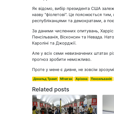
Як відомо, вибір президента США залеж
назву "фіолетові". Це пояснюється тим,
республіканцями та демократами, а поє
За даними численних опитувань, Харріс 
Пенсільванія, Вісконсин та Невада. Нат
Кароліні та Джорджії.
Але у всіх семи невизначених штатах р
прогноз зробити неможливо.
Проте у мене є дивне, не зовсім зрозу
Дональд Трамп
Мічиган
Арізона
Пенсильванія
Related posts