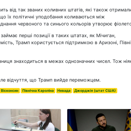
ить від так званих коливних штатів, які також отримал
 що їх політичні уподобання коливаються між
днання червоного та синього кольорів утворює фіолет
займає перші позиції в таких штатах, як Мічиган,
омість, Трамп користується підтримкою в Аризоні, Півні
ізниця знаходиться в межах однозначних чисел. Тож нія
міле відчуття, що Трамп вийде переможцем.
Вісконсин
Північна Кароліна
Невада
Джорджія (штат США)